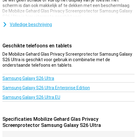
Je wilt geen schade of vuil op het display van je toestel. Het
scherm is dan ook makkelijk af te dekken met een beschermlaag.
De Mobilize Gehard Glas Privacy Screenprotector Samsung Galaxy
S26 Ultra is hier uitermate geschikt voor.
Zorg dat je touchscreen veilig blijft en bescherm het met een
Volledige beschrijving
screenprotector. Deze is gemaakt van Gehard glas dus extra
stevig.
Geschikte telefoons en tablets
Alleen voor jouw ogen
De Mobilize Gehard Glas Privacy Screenprotector Samsung Galaxy
Vind jij het vervelend wanneer anderen zomaar mee kunnen kijken
S26 Ultra is geschikt voor gebruik in combinatie met de
op het scherm van je Samsung Galaxy S26 Ultra? Dan is een privacy
onderstaande telefoons en tablets.
screenprotector een uitstekende optie voor jou! Dankzij de speciale
laag kun je alleen je scherm goed aflezen wanneer je je toestel
recht voor je houdt.
Samsung Galaxy S26 Ultra
Samsung Galaxy S26 Ultra Enterprise Edition
Samsung Galaxy S26 Ultra EU
Specificaties Mobilize Gehard Glas Privacy
Screenprotector Samsung Galaxy S26 Ultra