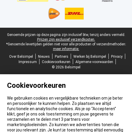
Juridische voettekst
Genoemde prijzen op deze pagina zijn inclusief btw, tenzij anders vermeld.
Prijzen zijn exclusief verzendkosten.
*Genoemde levertijden gelden niet voor alle producten of verzendmethoden:
meer informatie.
Over Belsimpel
Nieuws
Partners
Werken bij Belsimpel
Privacy
Impressum
Cookievoorkeuren
Algemene voorwaarden
© 2026 Belsimpel
Cookievoorkeuren
We gebruiken cookies en vergelijkbare technieken om je beter
en persoonlijker te kunnen helpen. Zo plaatsen we altijd
functionele en analytische cookies. Als je op “Accepteren”
klikt, geef je ons ook toestemming om jouw gegevens te
verzamelen en te delen met 3 partners voor
marketingdoeleinden. Zo kunnen we advertenties tonen die
voor jou relevant zijn. Je kunt je toestemming altijd eenvoudig