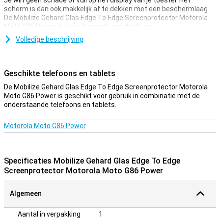
Je wilt geen schade of vuil op het display van je toestel. Het
scherm is dan ook makkelijk af te dekken met een beschermlaag.
De Mobilize Gehard Glas Edge To Edge Screenprotector Motorola
Moto G86 Power is hier uitermate geschikt voor.
Volledige beschrijving
Bedekt de gehele voorkant
Deze screenprotector bedekt niet alleen het touchscreen van je
toestel, maar neemt ook nog alle randen mee. Hiermee is de
Geschikte telefoons en tablets
complete voorkant van je Motorola Moto G86 Power bedekt.
De Mobilize Gehard Glas Edge To Edge Screenprotector Motorola
Moto G86 Power is geschikt voor gebruik in combinatie met de
onderstaande telefoons en tablets.
Motorola Moto G86 Power
Specificaties Mobilize Gehard Glas Edge To Edge
Screenprotector Motorola Moto G86 Power
Algemeen
Aantal in verpakking
1