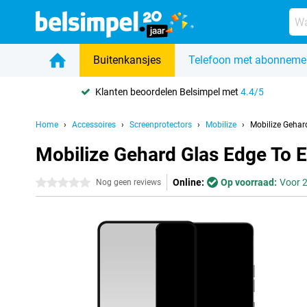
Buitenkansjes
Telefoon met abonneme
Klanten beoordelen Belsimpel met
4.4/5
Home
Accessoires
Screenprotectors
Mobilize
Mobilize Gehar
Mobilize Gehard Glas Edge To 
Online:
Op voorraad:
Voor 2
0 sterren
Nog geen reviews