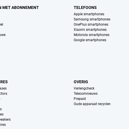
N MET ABONNEMENT
TELEFOONS
Apple smartphones
Samsung smartphones
el
OnePlus smartphones
Xiaomi smartphones
euwe
Motorola smartphones
Google smartphones
IRES
OVERIG
ases
Verlengcheck
ctors
Telecomnieuws
s
Prepaid
Oude apparaat recyclen
ns
es
peakers
ires