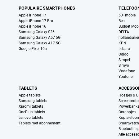
POPULAIRE SMARTPHONES
TELEFOO
Apple iPhone 17
50+mobiel
Apple iPhone 17 Pro
Ben
Apple iPhone 16
Budget Mobi
Samsung Galaxy S26
DELTA
Samsung Galaxy A57 5G
hollandsni
Samsung Galaxy A17 5G
KPN
Google Pixel 10a
Lebara
Odido
Simpel
Simyo
Vodafone
Youfone
TABLETS
ACCESSO
Apple tablets
Hoesjes & C
Samsung tablets
Screenprote
Xiaomi tablets
Powerbank
OnePlus tablets
Oordopjes
Lenovo tablets
Koptelefoo
Tablets met abonnement
Smartwatch
Bluetooth s
Alle accesso