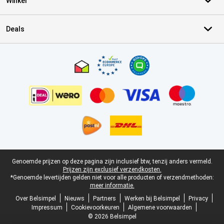
Winkel
Deals
Certificaten, betaalmethoden, bezorgingsdienst partners
Juridische voettekst
Genoemde prijzen op deze pagina zijn inclusief btw, tenzij anders vermeld.
Prijzen zijn exclusief verzendkosten.
*Genoemde levertijden gelden niet voor alle producten of verzendmethoden:
meer informatie.
Over Belsimpel
Nieuws
Partners
Werken bij Belsimpel
Privacy
Impressum
Cookievoorkeuren
Algemene voorwaarden
© 2026 Belsimpel