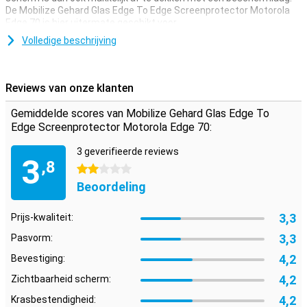
De Mobilize Gehard Glas Edge To Edge Screenprotector Motorola
Edge 70 is hier uitermate geschikt voor.
Volledige beschrijving
Bedekt de gehele voorkant
Deze screenprotector bedekt niet alleen het touchscreen van je
toestel, maar neemt ook nog alle randen mee. Hiermee is de
Reviews van onze klanten
complete voorkant van je Motorola Edge 70 bedekt.
Gemiddelde scores van Mobilize Gehard Glas Edge To
Edge Screenprotector Motorola Edge 70:
3 geverifieerde reviews
3
,8
2 sterren
Beoordeling
3,3
Prijs-kwaliteit:
3,3
Pasvorm:
4,2
Bevestiging:
4,2
Zichtbaarheid scherm:
4,2
Krasbestendigheid: