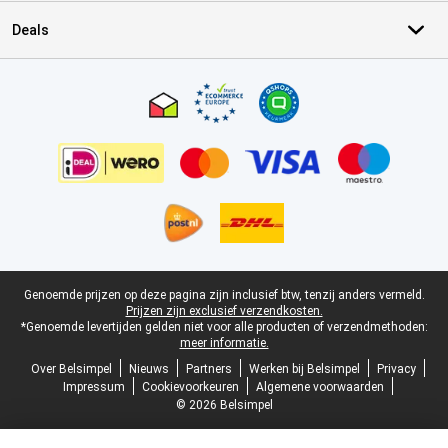
Deals
Certificaten, betaalmethoden, bezorgingsdienst partners
Juridische voettekst
Genoemde prijzen op deze pagina zijn inclusief btw, tenzij anders vermeld.
Prijzen zijn exclusief verzendkosten.
*Genoemde levertijden gelden niet voor alle producten of verzendmethoden:
meer informatie.
Over Belsimpel
Nieuws
Partners
Werken bij Belsimpel
Privacy
Impressum
Cookievoorkeuren
Algemene voorwaarden
© 2026 Belsimpel