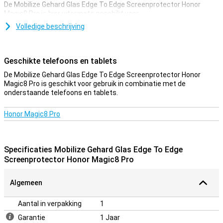
De Mobilize Gehard Glas Edge To Edge Screenprotector Honor
Magic8 Pro is hier uitermate geschikt voor.
Volledige beschrijving
Bedekt de gehele voorkant
Deze screenprotector bedekt niet alleen het touchscreen van je
toestel, maar neemt ook nog alle randen mee. Hiermee is de
Geschikte telefoons en tablets
complete voorkant van je Honor Magic8 Pro bedekt.
De Mobilize Gehard Glas Edge To Edge Screenprotector Honor
Magic8 Pro is geschikt voor gebruik in combinatie met de
onderstaande telefoons en tablets.
Honor Magic8 Pro
Specificaties Mobilize Gehard Glas Edge To Edge
Screenprotector Honor Magic8 Pro
Algemeen
Aantal in verpakking
1
Garantie
1 Jaar