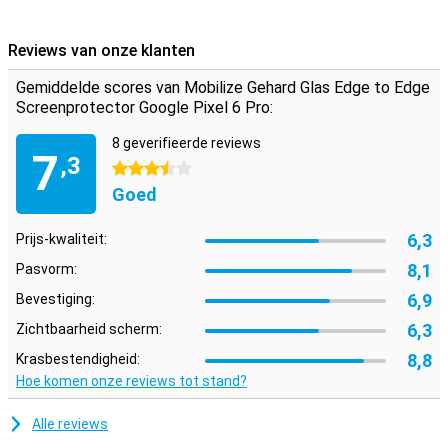
stootschade. Daarom is het belangrijk dat je die ook goed
beschermt. Deze beschermfolie bedekt tot in de hoeken zodat ook
die goed beschermd zijn.
Reviews van onze klanten
Let op!
De screenprotector komt over de rand van je smartphone
Gemiddelde scores van Mobilize Gehard Glas Edge to Edge
heen en kan daardoor in de weg zitten met een hoesje. De
Screenprotector Google Pixel 6 Pro:
screenprotector kan dus niet met elke case gebruikt worden.
8 geverifieerde reviews
7
,3
3.5 sterren
Goed
6,3
Prijs-kwaliteit:
8,1
Pasvorm:
6,9
Bevestiging:
6,3
Zichtbaarheid scherm:
8,8
Krasbestendigheid:
Hoe komen onze reviews tot stand?
Alle reviews