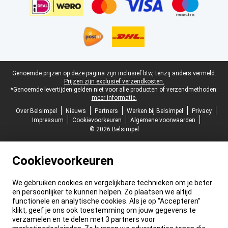
Juridische voettekst
Genoemde prijzen op deze pagina zijn inclusief btw, tenzij anders vermeld.
Prijzen zijn exclusief verzendkosten.
*Genoemde levertijden gelden niet voor alle producten of verzendmethoden:
meer informatie.
Over Belsimpel
Nieuws
Partners
Werken bij Belsimpel
Privacy
Impressum
Cookievoorkeuren
Algemene voorwaarden
© 2026 Belsimpel
Cookievoorkeuren
We gebruiken cookies en vergelijkbare technieken om je beter
en persoonlijker te kunnen helpen. Zo plaatsen we altijd
functionele en analytische cookies. Als je op “Accepteren”
klikt, geef je ons ook toestemming om jouw gegevens te
verzamelen en te delen met 3 partners voor