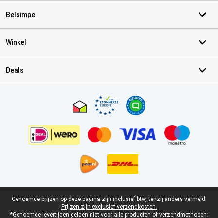
Belsimpel
Winkel
Deals
Certificaten, betaalmethoden, bezorgingsdienst partners
Juridische voettekst
Genoemde prijzen op deze pagina zijn inclusief btw, tenzij anders vermeld.
Prijzen zijn exclusief verzendkosten.
*Genoemde levertijden gelden niet voor alle producten of verzendmethoden: