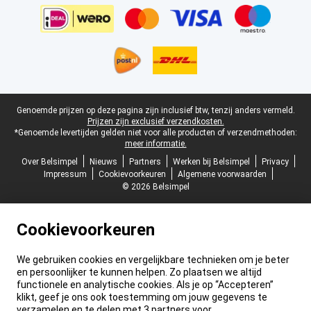
Juridische voettekst
Genoemde prijzen op deze pagina zijn inclusief btw, tenzij anders vermeld.
Prijzen zijn exclusief verzendkosten.
*Genoemde levertijden gelden niet voor alle producten of verzendmethoden:
meer informatie.
Over Belsimpel
Nieuws
Partners
Werken bij Belsimpel
Privacy
Impressum
Cookievoorkeuren
Algemene voorwaarden
© 2026 Belsimpel
Cookievoorkeuren
We gebruiken cookies en vergelijkbare technieken om je beter
en persoonlijker te kunnen helpen. Zo plaatsen we altijd
functionele en analytische cookies. Als je op “Accepteren”
klikt, geef je ons ook toestemming om jouw gegevens te
verzamelen en te delen met 3 partners voor