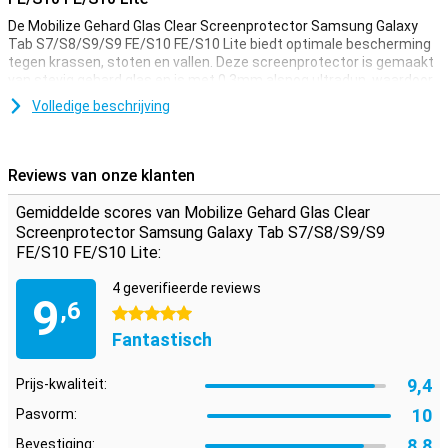
De Mobilize Gehard Glas Clear Screenprotector Samsung Galaxy
Tab S7/S8/S9/S9 FE/S10 FE/S10 Lite biedt optimale bescherming
tegen krassen, stoten en vallen. Deze screenprotector is gemaakt
van stevig gehard glas en is met 0,3mm alsnog ultradun, waardoor
je touchscreen net zo soepel blijft werken als altijd. Dankzij de
Volledige beschrijving
afgeronde randen valt de protector nauwelijks op en blijft je tablet
comfortabel in gebruik.
Reviews van onze klanten
Eenvoudig en luchtbelvrij aan te brengen
Je bevestigt deze screenprotector eenvoudig zonder luchtbellen.
Gemiddelde scores van Mobilize Gehard Glas Clear
Met het bijgeleverde microvezel en alcohol doekje maak je het
Screenprotector Samsung Galaxy Tab S7/S8/S9/S9
scherm vet- en stofvrij voor een perfecte installatie. Zo blijft je
FE/S10 FE/S10 Lite:
tablet duurzaam en onbeschadigd in dagelijks gebruik.
4 geverifieerde reviews
9
,6
5 sterren
Fantastisch
9,4
Prijs-kwaliteit:
10
Pasvorm:
8,8
Bevestiging: