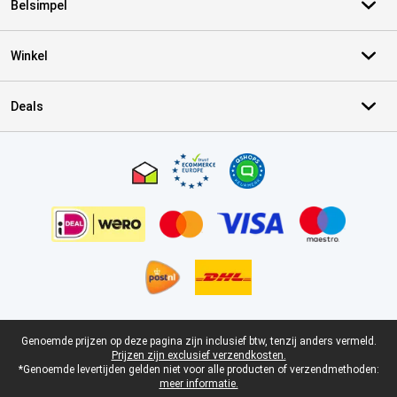
Belsimpel
Winkel
Deals
Certificaten, betaalmethoden, bezorgingsdienst partners
Juridische voettekst
Genoemde prijzen op deze pagina zijn inclusief btw, tenzij anders vermeld.
Prijzen zijn exclusief verzendkosten.
*Genoemde levertijden gelden niet voor alle producten of verzendmethoden:
meer informatie.