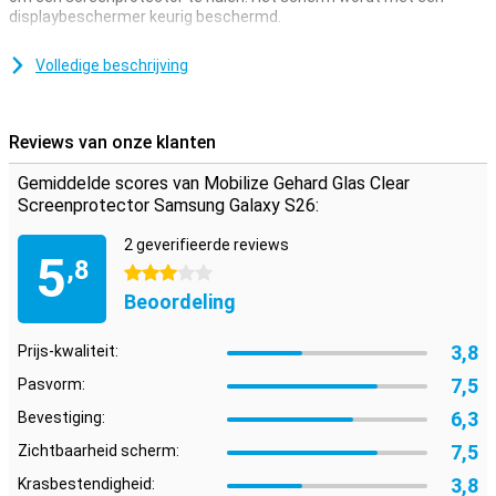
displaybeschermer keurig beschermd.
Zorg ervoor dat jij je scherm net zo duidelijk en helder kan aflezen
als je ook zou kunnen zonder screenprotector. Deze
Volledige beschrijving
screenprotector is dan ook 100% doorzichtig, waardoor je geen
eens merkt dat hij er zit.
Reviews van onze klanten
Fijne beschermlaag
Dankzij deze screenprotector, die is gemaakt van Gehard glas,
Gemiddelde scores van Mobilize Gehard Glas Clear
wordt je Samsung Galaxy S26 goed beschermd tegen vuil en
Screenprotector Samsung Galaxy S26:
krassen. Dit glasplaatje breng je gemakkelijk aan en voorkomt
schade aan je scherm.
2 geverifieerde reviews
5
,8
3 sterren
Beoordeling
3,8
Prijs-kwaliteit:
7,5
Pasvorm:
6,3
Bevestiging:
7,5
Zichtbaarheid scherm:
3,8
Krasbestendigheid: