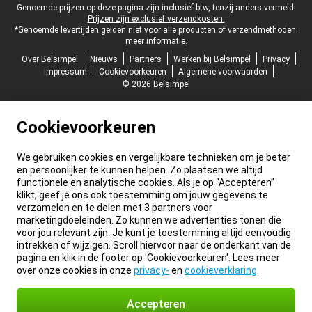
Juridische voettekst
Genoemde prijzen op deze pagina zijn inclusief btw, tenzij anders vermeld.
Prijzen zijn exclusief verzendkosten.
*Genoemde levertijden gelden niet voor alle producten of verzendmethoden:
meer informatie.
Over Belsimpel
Nieuws
Partners
Werken bij Belsimpel
Privacy
Impressum
Cookievoorkeuren
Algemene voorwaarden
© 2026 Belsimpel
Cookievoorkeuren
We gebruiken cookies en vergelijkbare technieken om je beter
en persoonlijker te kunnen helpen. Zo plaatsen we altijd
functionele en analytische cookies. Als je op “Accepteren”
klikt, geef je ons ook toestemming om jouw gegevens te
verzamelen en te delen met 3 partners voor
marketingdoeleinden. Zo kunnen we advertenties tonen die
voor jou relevant zijn. Je kunt je toestemming altijd eenvoudig
intrekken of wijzigen. Scroll hiervoor naar de onderkant van de
pagina en klik in de footer op 'Cookievoorkeuren'. Lees meer
over onze cookies in onze
privacy-
en
cookieverklaring
.
Accepteren