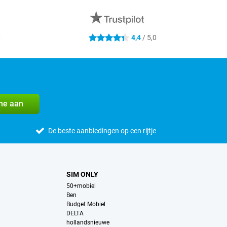
0
4,4
/ 5,0
4.4 sterren
me aan
De beste aanbiedingen op een rijtje
SIM ONLY
50+mobiel
Ben
Budget Mobiel
DELTA
hollandsnieuwe