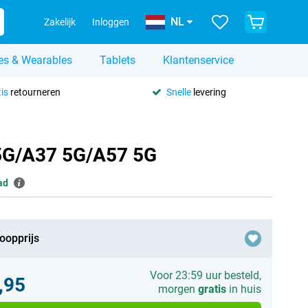
NL
Zakelijk
Inloggen
es & Wearables
Tablets
Klantenservice
is
retourneren
Snelle
levering
 5G/A37 5G/A57 5G
ad
oopprijs
Voor 23:59 uur besteld,
,95
morgen
gratis
in huis