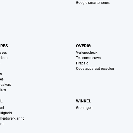
Google smartphones
IRES
OVERIG
ases
Verlengcheck
ctors
Telecomnieuws
s
Prepaid
Oude apparaat recyclen
ns
es
peakers
ires
EL
WINKEL
pel
Groningen
iligheid
kheidsverklaring
re