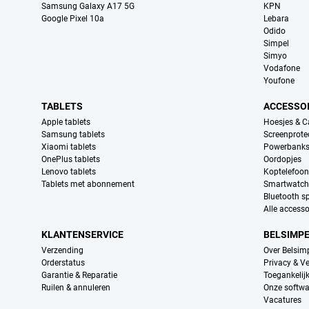
Samsung Galaxy A17 5G
KPN
Google Pixel 10a
Lebara
Odido
Simpel
Simyo
Vodafone
Youfone
TABLETS
ACCESSO
Apple tablets
Hoesjes & C
Samsung tablets
Screenprote
Xiaomi tablets
Powerbank
OnePlus tablets
Oordopjes
Lenovo tablets
Koptelefoo
Tablets met abonnement
Smartwatch
Bluetooth s
Alle accesso
KLANTENSERVICE
BELSIMP
Verzending
Over Belsim
Orderstatus
Privacy & Ve
Garantie & Reparatie
Toegankelij
Ruilen & annuleren
Onze softwa
Vacatures