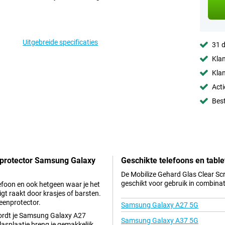
Uitgebreide specificaties
31 d
Klan
Klan
Acti
Best
nprotector Samsung Galaxy
Geschikte telefoons en table
De Mobilize Gehard Glas Clear 
geschikt voor gebruik in combinat
lefoon en ook hetgeen waar je het
gt raakt door krasjes of barsten.
eenprotector.
Samsung Galaxy A27 5G
wordt je Samsung Galaxy A27
Samsung Galaxy A37 5G
asplaatje breng je gemakkelijk