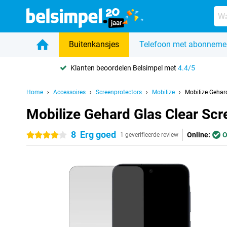
Buitenkansjes
Telefoon met abonneme
Klanten beoordelen Belsimpel met
4.4/5
Home
Accessoires
Screenprotectors
Mobilize
Mobilize Gehar
Mobilize Gehard Glas Clear S
8
Erg goed
Online:
O
4 sterren
1 geverifieerde review