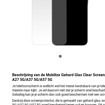
Beschrijving van de Mobilize Gehard Glas Clear Scree
A27 5G/A37 5G/A57 5G
Je telefoonscherm is wellicht wel het meest kwetsbare van je te
meeste naar kijkt. Je wil daarom niet dat je scherm snel beschadi
Gelukkig kan je je scherm dan ook goed beschermen met een scr
Dankzij deze screenprotector, die is gemaakt van gehard glas, 
5G/A37 5G/A57 5G goed beschermd tegen vuil en krassen. Dit gl