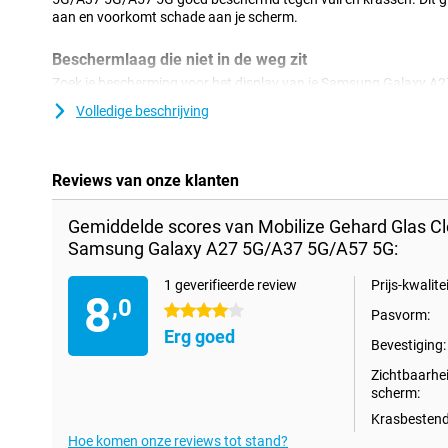
aan en voorkomt schade aan je scherm.
Beschermlaag die niet in de weg zit
Zoek je bescherming voor het display van je Samsung Galaxy 
deze clear screenprotector een goede optie. De beschermlaag zit 
Volledige beschrijving
bescherming tegen vuil, stof en scherpe voorwerpen. Zo voorkom
Reviews van onze klanten
Gemiddelde scores van Mobilize Gehard Glas Cl
Samsung Galaxy A27 5G/A37 5G/A57 5G:
1 geverifieerde review
Prijs-kwalitei
8
,0
4 sterren
Pasvorm:
Erg goed
Bevestiging:
Zichtbaarhe
scherm:
Krasbestend
Hoe komen onze reviews tot stand?