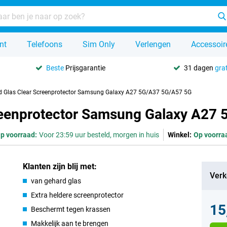
nt
Telefoons
Sim Only
Verlengen
Accessoir
Beste
Prijsgarantie
31 dagen
grat
d Glas Clear Screenprotector Samsung Galaxy A27 5G/A37 5G/A57 5G
creenprotector Samsung Galaxy A27
p voorraad:
Voor 23:59 uur besteld, morgen in huis
Winkel:
Op voorra
Klanten zijn blij met:
Verk
van gehard glas
Extra heldere screenprotector
15
Beschermt tegen krassen
Makkelijk aan te brengen