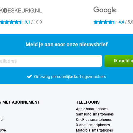
9,1
/ 10,0
4,4
/ 5,
4.6 sterren
4.4 sterren
Meld je aan voor onze nieuwsbrief
Ik meld 
Ontvang persoonlijke kortingsvouchers
N MET ABONNEMENT
TELEFOONS
Apple smartphones
Samsung smartphones
el
OnePlus smartphones
Xiaomi smartphones
euwe
Motorola smartphones