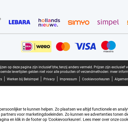
zen op deze pagina zijn inclusief btw, tenzij anders vermeld.
Prijzen zijn exclusief 
oemde levertijden gelden niet voor alle producten of verzendmethoden:
meer inform
rs
Werken bij Belsimpel
Privacy
Impressum
Cookievoorkeuren
Algemen
rsoonlijker te kunnen helpen. Zo plaatsen we altijd functionele en analyti
artners voor marketingdoeleinden. Zo kunnen we advertenties tonen die v
agina en klik in de footer op 'Cookievoorkeuren'. Lees meer over onze coo