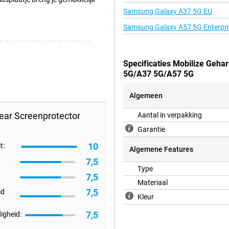
Samsung Galaxy A37 5G EU
Samsung Galaxy A57 5G Enterpris
A27 5G/A37 5G/A57 5G? Dan is
niet in de weg en biedt
 je krassen in het scherm.
Specificaties Mobilize Geha
5G/A37 5G/A57 5G
Algemeen
ear Screenprotector
Aantal in verpakking
Garantie
10
t:
Algemene Features
7,5
Type
7,5
Materiaal
7,5
id
Kleur
7,5
igheid: