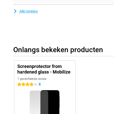
Alle reviews
Onlangs bekeken producten
Screenprotector from
hardened glass - Mobilize
1 geverifieerde review
8
4 sterren