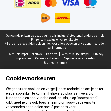
Juridische voettekst
Genoemde prijzen op deze pagina zijn inclusief btw, tenzij anders vermeld.
Prijzen zijn exclusief verzendkosten.
*Genoemde levertijden gelden niet voor alle producten of verzendmethoden:
meer informatie.
Over Belsimpel
Nieuws
Partners
Werken bij Belsimpel
Privacy
Impressum
Cookievoorkeuren
Algemene voorwaarden
© 2026 Belsimpel
Cookievoorkeuren
We gebruiken cookies en vergelijkbare technieken om je beter
en persoonlijker te kunnen helpen. Zo plaatsen we altijd
functionele en analytische cookies. Als je op “Accepteren”
klikt, geef je ons ook toestemming om jouw gegevens te
verzamelen en te delen met 3 partners voor