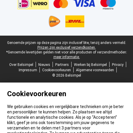
Juridische voettekst
Genoemde prijzen op deze pagina zijn inclusief btw, tenzij anders vermeld.
Prijzen zijn exclusief verzendkosten.
*Genoemde levertijden gelden niet voor alle producten of verzendmethoden:
meer informatie.
Over Belsimpel
Nieuws
Partners
Werken bij Belsimpel
Privacy
Impressum
Cookievoorkeuren
Algemene voorwaarden
© 2026 Belsimpel
Cookievoorkeuren
We gebruiken cookies en vergelijkbare technieken om je beter
en persoonlijker te kunnen helpen. Zo plaatsen we altijd
functionele en analytische cookies. Als je op “Accepteren”
klikt, geef je ons ook toestemming om jouw gegevens te
verzamelen en te delen met 3 partners voor