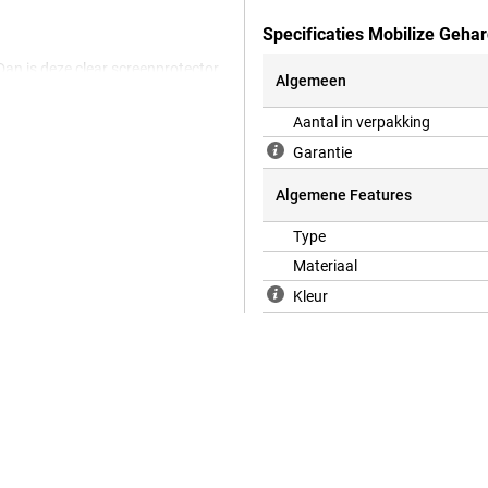
Specificaties Mobilize Geha
an is deze clear screenprotector
Algemeen
cherming tegen vuil, stof en
Aantal in verpakking
Garantie
Algemene Features
Type
Materiaal
Kleur