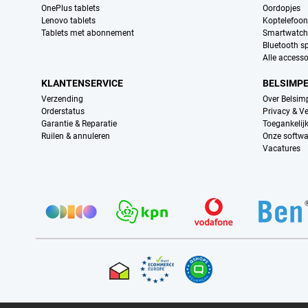
OnePlus tablets
Oordopjes
Lenovo tablets
Koptelefoo
Tablets met abonnement
Smartwatch
Bluetooth s
Alle accesso
KLANTENSERVICE
BELSIMP
Verzending
Over Belsim
Orderstatus
Privacy & Ve
Garantie & Reparatie
Toegankelij
Ruilen & annuleren
Onze softwa
Vacatures
Provider partners
Certificaten, betaalmethoden, bezorgingsdienst partners