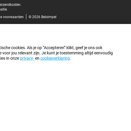
verzendkosten.
atie.
e voorwaarden
© 2026 Belsimpel
sche cookies. Als je op “Accepteren” klikt, geef je ons ook
oor jou relevant zijn. Je kunt je toestemming altijd eenvoudig
kies in onze
privacy-
en
cookieverklaring
.