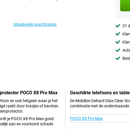
Uitgebreide specificaties
31 d
Klan
Klan
Acti
Best
nprotector POCO X8 Pro Max
Geschikte telefoons en table
lefoon en ook hetgeen waar je het
De Mobilize Gehard Glas Clear Sc
igd raakt door krasjes of barsten.
combinatie met de onderstaande t
eenprotector.
POCO X8 Pro Max
wordt je POCO X8 Pro Max goed
kkelijk aan en voorkomt schade