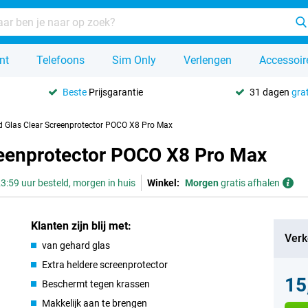
nt
Telefoons
Sim Only
Verlengen
Accessoir
Beste
Prijsgarantie
31 dagen
grat
d Glas Clear Screenprotector POCO X8 Pro Max
reenprotector POCO X8 Pro Max
3:59 uur besteld, morgen in huis
Winkel:
Morgen
gratis afhalen
Klanten zijn blij met:
Verk
van gehard glas
Extra heldere screenprotector
15
Beschermt tegen krassen
Makkelijk aan te brengen