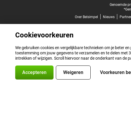
Juridische voettekst
Genoemde prij
*Gen
Over Belsimpel
Nieuws
Partne
Cookievoorkeuren
We gebruiken cookies en vergelijkbare technieken om je beter en pe
toestemming om jouw gegevens te verzamelen en te delen met 3 p
intrekken of wijzigen. Scroll hiervoor naar de onderkant van de p
Accepteren
Weigeren
Voorkeuren b