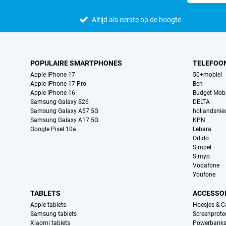
Altijd als eerste op de hoogte
POPULAIRE SMARTPHONES
TELEFOO
Apple iPhone 17
50+mobiel
Apple iPhone 17 Pro
Ben
Apple iPhone 16
Budget Mobi
Samsung Galaxy S26
DELTA
Samsung Galaxy A57 5G
hollandsni
Samsung Galaxy A17 5G
KPN
Google Pixel 10a
Lebara
Odido
Simpel
Simyo
Vodafone
Youfone
TABLETS
ACCESSO
Apple tablets
Hoesjes & C
Samsung tablets
Screenprote
Xiaomi tablets
Powerbank