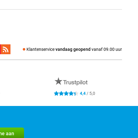
Klantenservice
vandaag geopend
vanaf 09.00 uur
0
4,4
/ 5,0
4.4 sterren
me aan