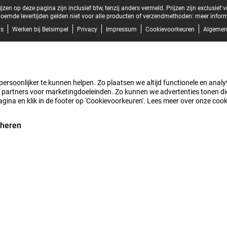
zen op deze pagina zijn inclusief btw, tenzij anders vermeld.
Prijzen zijn exclusief 
oemde levertijden gelden niet voor alle producten of verzendmethoden:
meer inform
rs
Werken bij Belsimpel
Privacy
Impressum
Cookievoorkeuren
Algemen
rsoonlijker te kunnen helpen. Zo plaatsen we altijd functionele en analyti
artners voor marketingdoeleinden. Zo kunnen we advertenties tonen die v
agina en klik in de footer op 'Cookievoorkeuren'. Lees meer over onze coo
eheren