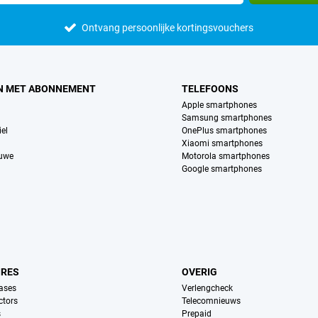
Ontvang persoonlijke kortingsvouchers
N MET ABONNEMENT
TELEFOONS
Apple smartphones
Samsung smartphones
el
OnePlus smartphones
Xiaomi smartphones
euwe
Motorola smartphones
Google smartphones
IRES
OVERIG
ases
Verlengcheck
ctors
Telecomnieuws
s
Prepaid