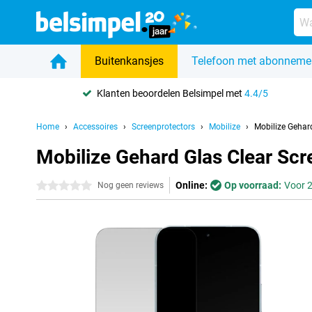
Buitenkansjes
Telefoon met abonneme
Klanten beoordelen Belsimpel met
4.4/5
Home
Accessoires
Screenprotectors
Mobilize
Mobilize Gehar
Mobilize Gehard Glas Clear Sc
Online:
Op voorraad:
Voor 2
0 sterren
Nog geen reviews