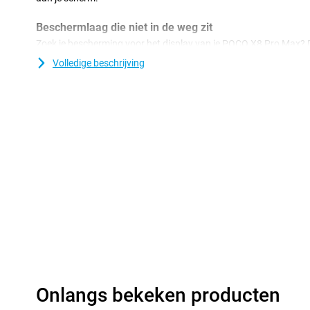
Beschermlaag die niet in de weg zit
Zoek je bescherming voor het display van je POCO X8 Pro Max? D
een goede optie. De beschermlaag zit niet in de weg en biedt bes
Volledige beschrijving
scherpe voorwerpen. Zo voorkom je krassen in het scherm.
Onlangs bekeken producten