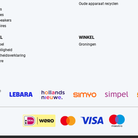
Oude apparaat recyclen
ns
es
peakers
ires
EL
WINKEL
pel
Groningen
iligheid
kheidsverklaring
re