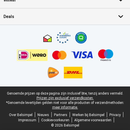
Winkel
Deals
Certificaten, betaalmethoden, bezorgingsdienst partners
Juridische voettekst
Genoemde prijzen op deze pagina zijn inclusief btw, tenzij anders vermeld.
Prijzen zijn exclusief verzendkosten.
*Genoemde levertijden gelden niet voor alle producten of verzendmethoden:
meer informatie.
Over Belsimpel
Nieuws
Partners
Werken bij Belsimpel
Privacy
Impressum
Cookievoorkeuren
Algemene voorwaarden
© 2026 Belsimpel