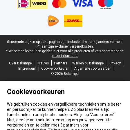
Juridische voettekst
Genoemde prijzen op deze pagina zijn inclusief btw, tenzij anders vermeld.
Prijzen zijn exclusief verzendkosten.
*Genoemde levertijden gelden niet voor alle producten of verzendmethoden:
meer informatie.
Over Belsimpel
Nieuws
Partners
Werken bij Belsimpel
Privacy
Impressum
Cookievoorkeuren
Algemene voorwaarden
© 2026 Belsimpel
Cookievoorkeuren
We gebruiken cookies en vergelijkbare technieken om je beter
en persoonlijker te kunnen helpen. Zo plaatsen we altijd
functionele en analytische cookies. Als je op “Accepteren”
klikt, geef je ons ook toestemming om jouw gegevens te
verzamelen en te delen met 3 partners voor