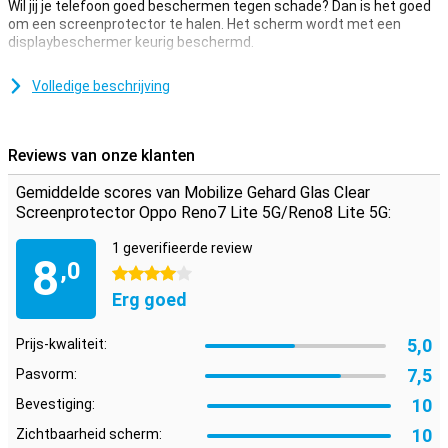
Wil jij je telefoon goed beschermen tegen schade? Dan is het goed
om een screenprotector te halen. Het scherm wordt met een
displaybeschermer keurig beschermd.
Deze Mobilize Gehard Glas Clear Screenprotector OPPO Reno7 Lite
5G/Reno8 Lite 5G van gehard glas is een dun laagje van glas wat
Volledige beschrijving
jouw scherm de optimale bescherming geeft tegen valschade op je
scherm! Daarnaast is het glazen plaatje bijna niet te zien op je
scherm.
Reviews van onze klanten
Beschermlaag die niet in de weg zit
Gemiddelde scores van Mobilize Gehard Glas Clear
Zoek je bescherming voor het display van je OPPO Reno7 Lite
Screenprotector Oppo Reno7 Lite 5G/Reno8 Lite 5G:
5G/Reno8 Lite 5G? Dan is deze clear screenprotector een goede
optie. De beschermlaag zit niet in de weg en biedt bescherming
1 geverifieerde review
8
tegen vuil, stof en scherpe voorwerpen. Zo voorkom je krassen in
,0
4 sterren
het scherm.
Erg goed
5,0
Prijs-kwaliteit:
7,5
Pasvorm:
10
Bevestiging:
10
Zichtbaarheid scherm: