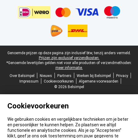
Juridische voettekst
Genoemde prijzen op deze pagina zijn inclusief btw, tenzij anders vermeld.
Prijzen zijn exclusief verzendkosten.
*Genoemde levertijden gelden niet voor alle producten of verzendmethoden:
meer informatie.
Over Belsimpel
Nieuws
Partners
Werken bij Belsimpel
Privacy
Impressum
Cookievoorkeuren
Algemene voorwaarden
© 2026 Belsimpel
Cookievoorkeuren
We gebruiken cookies en vergelijkbare technieken om je beter
en persoonlijker te kunnen helpen. Zo plaatsen we altijd
functionele en analytische cookies. Als je op “Accepteren”
klikt, geef je ons ook toestemming om jouw gegevens te