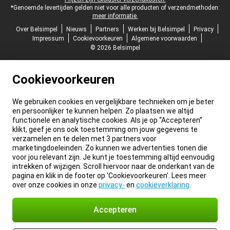
*Genoemde levertijden gelden niet voor alle producten of verzendmethoden:
meer informatie.
Over Belsimpel
Nieuws
Partners
Werken bij Belsimpel
Privacy
Impressum
Cookievoorkeuren
Algemene voorwaarden
© 2026 Belsimpel
Cookievoorkeuren
We gebruiken cookies en vergelijkbare technieken om je beter
en persoonlijker te kunnen helpen. Zo plaatsen we altijd
functionele en analytische cookies. Als je op “Accepteren”
klikt, geef je ons ook toestemming om jouw gegevens te
verzamelen en te delen met 3 partners voor
marketingdoeleinden. Zo kunnen we advertenties tonen die
voor jou relevant zijn. Je kunt je toestemming altijd eenvoudig
intrekken of wijzigen. Scroll hiervoor naar de onderkant van de
pagina en klik in de footer op 'Cookievoorkeuren'. Lees meer
over onze cookies in onze
privacy-
en
cookieverklaring
.
Accepteren