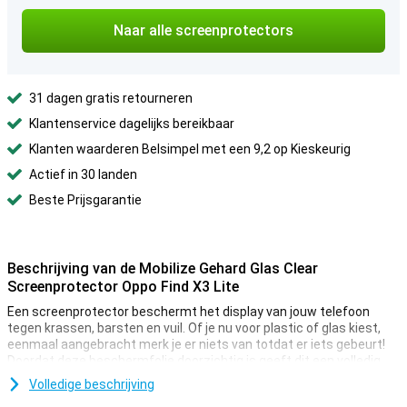
Naar alle screenprotectors
31 dagen gratis retourneren
Klantenservice dagelijks bereikbaar
Klanten waarderen Belsimpel met een 9,2 op Kieskeurig
Actief in 30 landen
Beste Prijsgarantie
Beschrijving van de Mobilize Gehard Glas Clear
Screenprotector Oppo Find X3 Lite
Een screenprotector beschermt het display van jouw telefoon
tegen krassen, barsten en vuil. Of je nu voor plastic of glas kiest,
eenmaal aangebracht merk je er niets van totdat er iets gebeurt!
Doordat deze beschermfolie doorzichtig is geeft dit een volledig
helder en transparant display. Hiermee zit je altijd goed.
Volledige beschrijving
Deze Mobilize Gehard Glas Clear Screenprotector Oppo Find X3 Lite