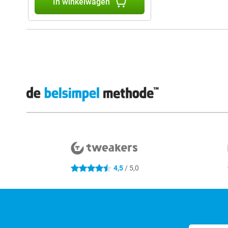
In winkelwagen
Externe winkelbeoordelingen
4,5
/ 5,0
4.5 sterren