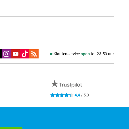
edia
Klantenservice
open
tot 23.59 uur
0
4,4
/ 5,0
4.4 sterren