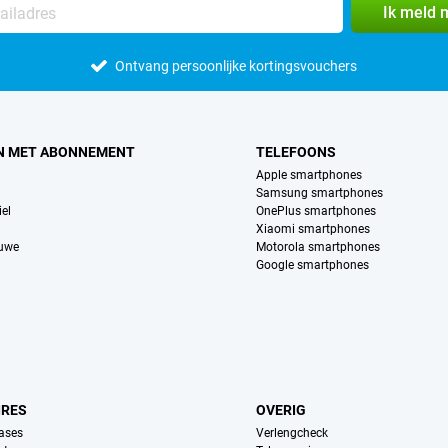
Ik meld 
Ontvang persoonlijke kortingsvouchers
N MET ABONNEMENT
TELEFOONS
Apple smartphones
Samsung smartphones
el
OnePlus smartphones
Xiaomi smartphones
euwe
Motorola smartphones
Google smartphones
IRES
OVERIG
ases
Verlengcheck