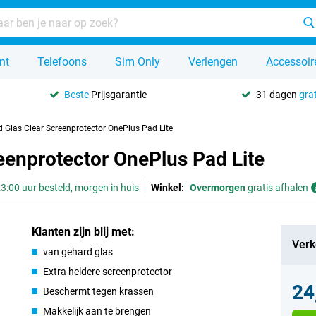
nt
Telefoons
Sim Only
Verlengen
Accessoir
Beste
Prijsgarantie
31 dagen
grat
d Glas Clear Screenprotector OnePlus Pad Lite
eenprotector OnePlus Pad Lite
3:00 uur besteld, morgen in huis
Winkel:
Overmorgen
gratis afhalen
Klanten zijn blij met:
Verk
van gehard glas
Extra heldere screenprotector
24
Beschermt tegen krassen
Makkelijk aan te brengen