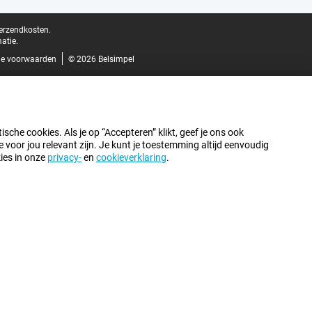
verzendkosten.
atie.
e voorwaarden
© 2026 Belsimpel
sche cookies. Als je op “Accepteren” klikt, geef je ons ook
oor jou relevant zijn. Je kunt je toestemming altijd eenvoudig
kies in onze
privacy-
en
cookieverklaring
.