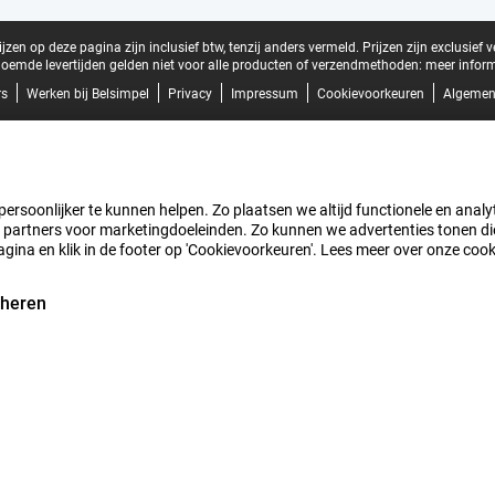
zen op deze pagina zijn inclusief btw, tenzij anders vermeld.
Prijzen zijn exclusief 
oemde levertijden gelden niet voor alle producten of verzendmethoden:
meer inform
rs
Werken bij Belsimpel
Privacy
Impressum
Cookievoorkeuren
Algemen
rsoonlijker te kunnen helpen. Zo plaatsen we altijd functionele en analyti
artners voor marketingdoeleinden. Zo kunnen we advertenties tonen die v
agina en klik in de footer op 'Cookievoorkeuren'. Lees meer over onze coo
eheren