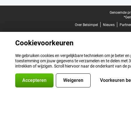
Juridische voettekst
Genoemde prij
*Gen
Over Belsimpel
Nieuws
Partne
Cookievoorkeuren
We gebruiken cookies en vergelijkbare technieken om je beter en pe
toestemming om jouw gegevens te verzamelen en te delen met 3 p
intrekken of wijzigen. Scroll hiervoor naar de onderkant van de p
Accepteren
Weigeren
Voorkeuren b