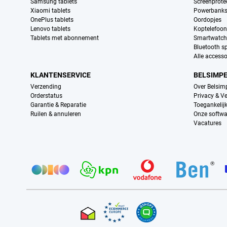
Samsung tablets
Screenprote
Xiaomi tablets
Powerbank
OnePlus tablets
Oordopjes
Lenovo tablets
Koptelefoo
Tablets met abonnement
Smartwatch
Bluetooth s
Alle accesso
KLANTENSERVICE
BELSIMP
Verzending
Over Belsim
Orderstatus
Privacy & Ve
Garantie & Reparatie
Toegankelij
Ruilen & annuleren
Onze softwa
Vacatures
Provider partners
Certificaten, betaalmethoden, bezorgingsdienst partners