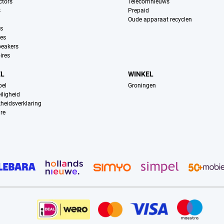
ctors
Telecomnieuws
s
Prepaid
Oude apparaat recyclen
ns
es
peakers
ires
EL
WINKEL
pel
Groningen
iligheid
kheidsverklaring
re