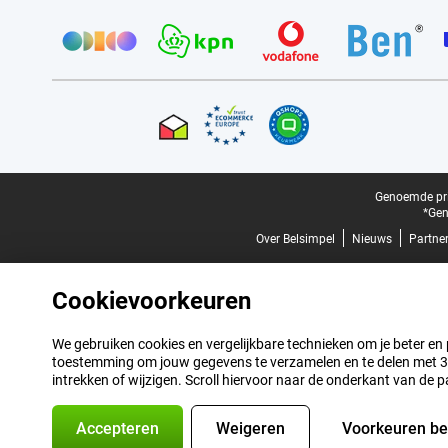
Provider partners
Certificaten, betaalmethoden, bezorgingsdienst partners
Juridische voettekst
Genoemde prij
*Gen
Over Belsimpel
Nieuws
Partne
Cookievoorkeuren
We gebruiken cookies en vergelijkbare technieken om je beter en pe
toestemming om jouw gegevens te verzamelen en te delen met 3 p
intrekken of wijzigen. Scroll hiervoor naar de onderkant van de p
Accepteren
Weigeren
Voorkeuren b