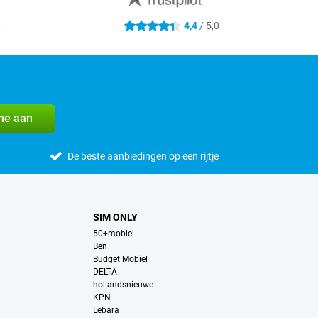
0
4,4
/ 5,0
4.4 sterren
me aan
De beste aanbiedingen op een rijtje
SIM ONLY
50+mobiel
Ben
Budget Mobiel
DELTA
hollandsnieuwe
KPN
Lebara