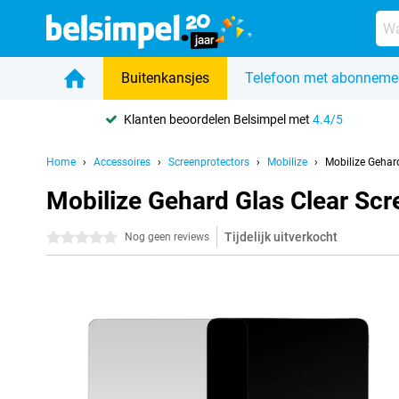
Buitenkansjes
Telefoon met abonneme
Klanten beoordelen Belsimpel met
4.4/5
Home
Accessoires
Screenprotectors
Mobilize
Mobilize Gehar
Mobilize Gehard Glas Clear Sc
Tijdelijk uitverkocht
0 sterren
Nog geen reviews