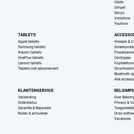
Odido
Simpel
Simyo
Vodafone
Youfone
TABLETS
ACCESSO
Apple tablets
Hoesjes & C
Samsung tablets
Screenprote
Xiaomi tablets
Powerbank
OnePlus tablets
Oordopjes
Lenovo tablets
Koptelefoo
Tablets met abonnement
Smartwatch
Bluetooth s
Alle accesso
KLANTENSERVICE
BELSIMP
Verzending
Over Belsim
Orderstatus
Privacy & Ve
Garantie & Reparatie
Toegankelij
Ruilen & annuleren
Onze softwa
Vacatures