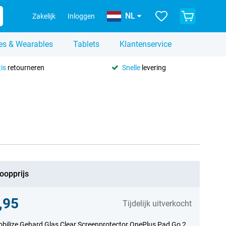
NL
Zakelijk
Inloggen
es & Wearables
Tablets
Klantenservice
is
retourneren
Snelle
levering
oopprijs
,95
Tijdelijk uitverkocht
bilize Gehard Glas Clear Screenprotector OnePlus Pad Go 2