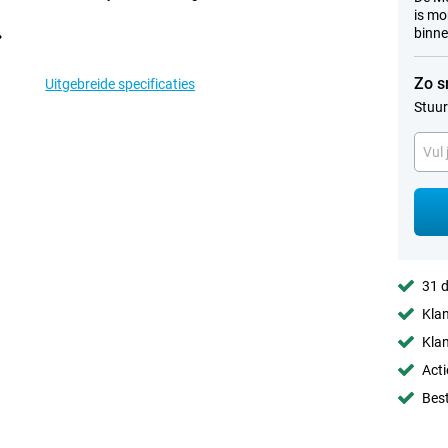
is mo
binne
Zo s
Uitgebreide specificaties
Stuur
31 d
Klan
Klan
Acti
Best