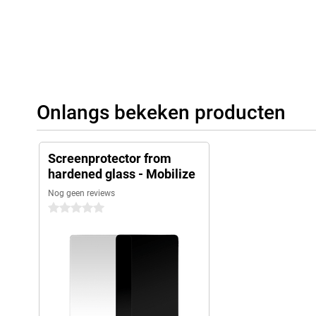
Onlangs bekeken producten
Screenprotector from
hardened glass - Mobilize
Nog geen reviews
0 sterren