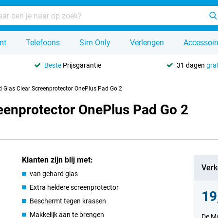
nt
Telefoons
Sim Only
Verlengen
Accessoir
Beste
Prijsgarantie
31 dagen
grat
d Glas Clear Screenprotector OnePlus Pad Go 2
reenprotector OnePlus Pad Go 2
Klanten zijn blij met:
Verk
van gehard glas
Extra heldere screenprotector
19
Beschermt tegen krassen
Makkelijk aan te brengen
De Mo