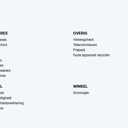
IRES
OVERIG
ases
Verlengcheck
ctors
Telecomnieuws
s
Prepaid
Oude apparaat recyclen
ns
es
peakers
ires
EL
WINKEL
pel
Groningen
iligheid
kheidsverklaring
re