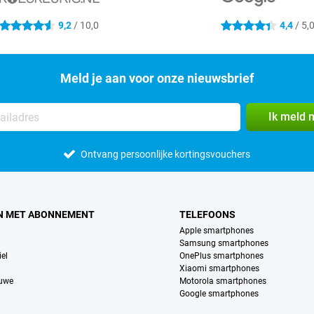
9,2
/ 10,0
4,4
/ 5,
4.6 sterren
4.4 sterren
Meld je aan voor onze nieuwsbrief
Ik meld 
Ontvang persoonlijke kortingsvouchers
N MET ABONNEMENT
TELEFOONS
Apple smartphones
Samsung smartphones
el
OnePlus smartphones
Xiaomi smartphones
euwe
Motorola smartphones
Google smartphones