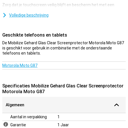
Zorg dat je touchscreen veilig blijft en bescherm het met een
screenprotector. Deze is gemaakt van gehard glas en is dus extra
stevig.
Volledige beschrijving
Bescherming tegen krassen
Een beschermlaag is ideaal als je je smartphone wilt beschermen
Geschikte telefoons en tablets
tegen krassen. Krassen komen op de screenprotector in plaats van
De Mobilize Gehard Glas Clear Screenprotector Motorola Moto G87
de display van je toestel. Zo blijft je toestel mooi en krasvrij.
is geschikt voor gebruik in combinatie met de onderstaande
telefoons en tablets.
Motorola Moto G87
Specificaties Mobilize Gehard Glas Clear Screenprotector
Motorola Moto G87
Algemeen
Aantal in verpakking
1
Garantie
1 Jaar