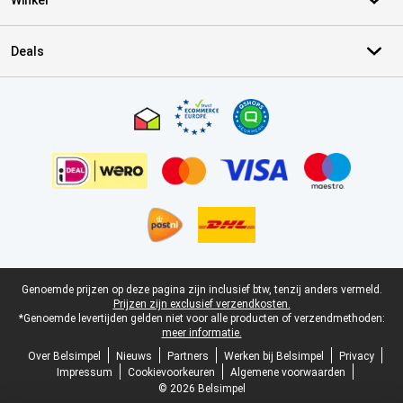
Winkel
Deals
Certificaten, betaalmethoden, bezorgingsdienst partners
Juridische voettekst
Genoemde prijzen op deze pagina zijn inclusief btw, tenzij anders vermeld.
Prijzen zijn exclusief verzendkosten.
*Genoemde levertijden gelden niet voor alle producten of verzendmethoden:
meer informatie.
Over Belsimpel
Nieuws
Partners
Werken bij Belsimpel
Privacy
Impressum
Cookievoorkeuren
Algemene voorwaarden
© 2026 Belsimpel