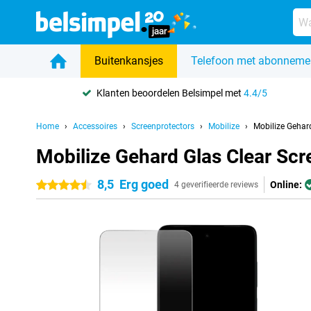
Buitenkansjes
Telefoon met abonneme
Klanten beoordelen Belsimpel met
4.4/5
Home
Accessoires
Screenprotectors
Mobilize
Mobilize Gehar
Mobilize Gehard Glas Clear Sc
8,5
Erg goed
Online:
4.5 sterren
4 geverifieerde reviews