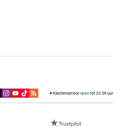
edia
Klantenservice
open
tot 23.59 uur