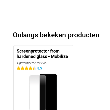
Onlangs bekeken producten
Screenprotector from
hardened glass - Mobilize
4 geverifieerde reviews
8,5
4.5 sterren