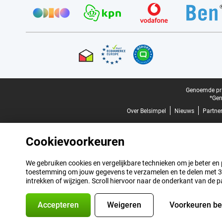
Certificaten, betaalmethoden, bezorgingsdienst partners
Juridische voettekst
Genoemde prij
*Gen
Over Belsimpel
Nieuws
Partne
Cookievoorkeuren
We gebruiken cookies en vergelijkbare technieken om je beter en pe
toestemming om jouw gegevens te verzamelen en te delen met 3 p
intrekken of wijzigen. Scroll hiervoor naar de onderkant van de p
Accepteren
Weigeren
Voorkeuren b