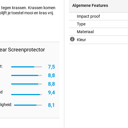
Algemene Features
en tegen krassen. Krassen komen
jft je toestel mooi en kras vrij.
Impact proof
Type
Materiaal
Kleur
ear Screenprotector
7,5
t:
8,8
8,8
9,4
id
8,1
igheid: