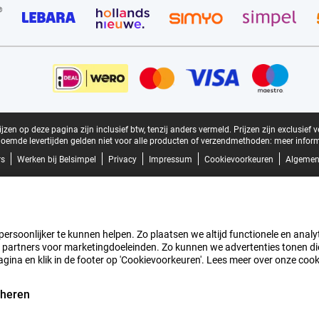
zen op deze pagina zijn inclusief btw, tenzij anders vermeld.
Prijzen zijn exclusief 
oemde levertijden gelden niet voor alle producten of verzendmethoden:
meer inform
rs
Werken bij Belsimpel
Privacy
Impressum
Cookievoorkeuren
Algemen
rsoonlijker te kunnen helpen. Zo plaatsen we altijd functionele en analyti
artners voor marketingdoeleinden. Zo kunnen we advertenties tonen die v
agina en klik in de footer op 'Cookievoorkeuren'. Lees meer over onze coo
eheren