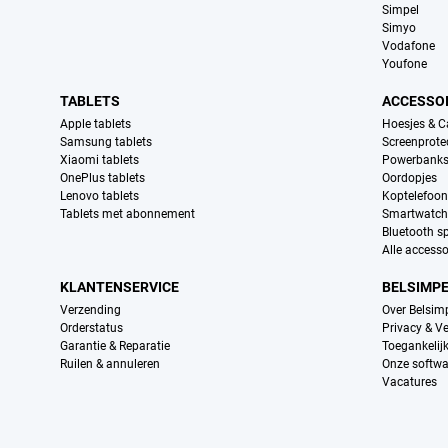
Simpel
Simyo
Vodafone
Youfone
TABLETS
ACCESSO
Apple tablets
Hoesjes & C
Samsung tablets
Screenprote
Xiaomi tablets
Powerbank
OnePlus tablets
Oordopjes
Lenovo tablets
Koptelefoo
Tablets met abonnement
Smartwatch
Bluetooth s
Alle accesso
KLANTENSERVICE
BELSIMP
Verzending
Over Belsim
Orderstatus
Privacy & Ve
Garantie & Reparatie
Toegankelij
Ruilen & annuleren
Onze softwa
Vacatures
Provider partners