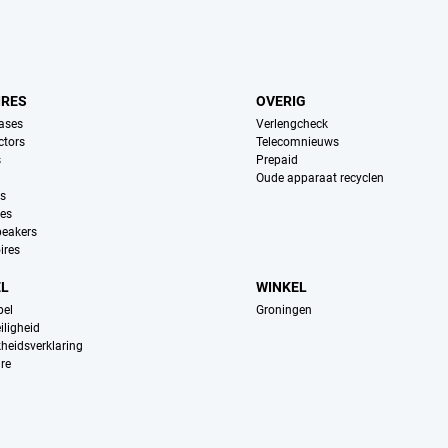
IRES
OVERIG
ases
Verlengcheck
ctors
Telecomnieuws
s
Prepaid
Oude apparaat recyclen
ns
es
peakers
ires
EL
WINKEL
pel
Groningen
iligheid
kheidsverklaring
re