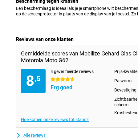
Bescherming tegen krassen
Een beschermlaag is ideaal als je je smartphone wilt bescherm
op de screenprotector in plaats van de display van je toestel. Zo bli
Reviews van onze klanten
Gemiddelde scores van Mobilize Gehard Glas Cl
Motorola Moto G62:
4 geverifieerde reviews
Prijs-kwalitei
8
,5
4.5 sterren
Pasvorm:
Erg goed
Bevestiging:
Zichtbaarhe
scherm:
Krasbestend
Hoe komen onze reviews tot stand?
Alle reviews