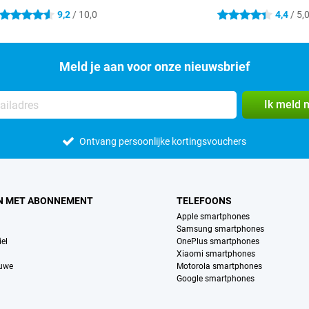
9,2
/ 10,0
4,4
/ 5,
4.6 sterren
4.4 sterren
Meld je aan voor onze nieuwsbrief
Ik meld 
Ontvang persoonlijke kortingsvouchers
N MET ABONNEMENT
TELEFOONS
Apple smartphones
Samsung smartphones
el
OnePlus smartphones
Xiaomi smartphones
euwe
Motorola smartphones
Google smartphones