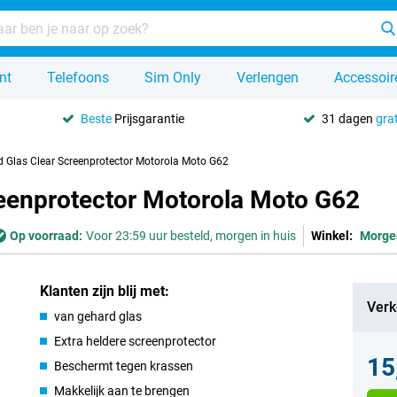
nt
Telefoons
Sim Only
Verlengen
Accessoir
Beste
Prijsgarantie
31 dagen
grat
d Glas Clear Screenprotector Motorola Moto G62
reenprotector Motorola Moto G62
Op voorraad:
Voor 23:59 uur besteld, morgen in huis
Winkel:
Morge
Klanten zijn blij met:
Verk
van gehard glas
Extra heldere screenprotector
15
Beschermt tegen krassen
Makkelijk aan te brengen