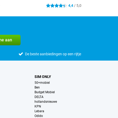
0
4,4
/ 5,0
4.4 sterren
me aan
De beste aanbiedingen op een rijtje
SIM ONLY
50+mobiel
Ben
Budget Mobiel
DELTA
hollandsnieuwe
KPN
Lebara
Odido