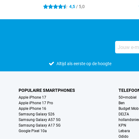
4,5
/ 5,0
4.5 sterren
Altijd als eerste op de hoogte
POPULAIRE SMARTPHONES
TELEFOO
Apple iPhone 17
50+mobiel
Apple iPhone 17 Pro
Ben
Apple iPhone 16
Budget Mobi
Samsung Galaxy S26
DELTA
Samsung Galaxy A57 5G
hollandsni
Samsung Galaxy A17 5G
KPN
Google Pixel 10a
Lebara
Odido