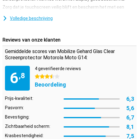
Zorg dat je touchscreen veilig blijft en bescherm het met een
screenprotector. Deze is gemaakt van gehard glas en is dus extra
stevig.
Volledige beschrijving
Bescherming tegen krassen
Een beschermlaag is ideaal als je je smartphone wilt beschermen
Reviews van onze klanten
tegen krassen. Krassen komen op de screenprotector in plaats van
de display van je toestel. Zo blijft je toestel mooi en krasvrij.
Gemiddelde scores van Mobilize Gehard Glas Clear
Screenprotector Motorola Moto G14:
4 geverifieerde reviews
6
,8
3.5 sterren
Beoordeling
6,3
Prijs-kwaliteit:
5,6
Pasvorm:
6,7
Bevestiging:
8,1
Zichtbaarheid scherm:
7,5
Krasbestendigheid: