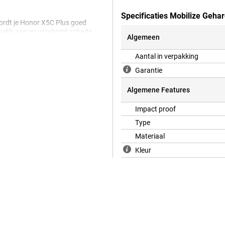
Specificaties Mobilize Geha
wordt je Honor X5C Plus goed
kkelijk aan en voorkomt schade
Algemeen
Aantal in verpakking
Garantie
Algemene Features
Impact proof
Type
Materiaal
Kleur