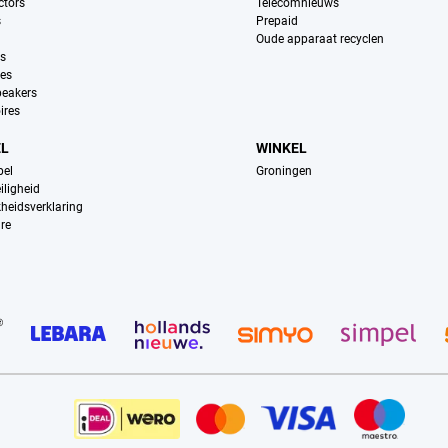
ctors
Telecomnieuws
s
Prepaid
Oude apparaat recyclen
ns
es
peakers
ires
EL
WINKEL
pel
Groningen
iligheid
kheidsverklaring
re