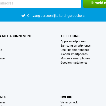
Ik meld 
Ontvang persoonlijke kortingsvouchers
N MET ABONNEMENT
TELEFOONS
Apple smartphones
Samsung smartphones
el
OnePlus smartphones
Xiaomi smartphones
euwe
Motorola smartphones
Google smartphones
IRES
OVERIG
ases
Verlengcheck