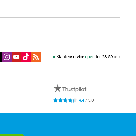
edia
Klantenservice
open
tot 23.59 uur
0
4,4
/ 5,0
4.4 sterren