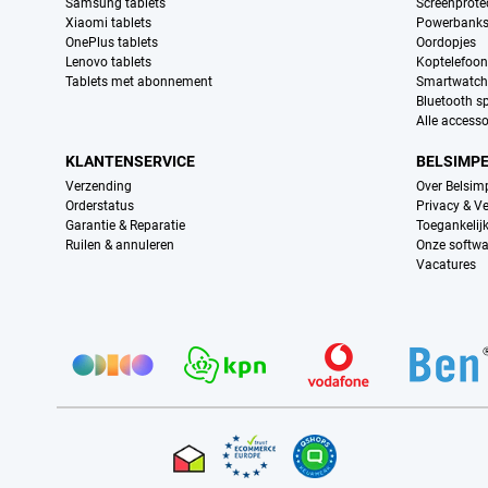
Samsung tablets
Screenprote
Xiaomi tablets
Powerbank
OnePlus tablets
Oordopjes
Lenovo tablets
Koptelefoo
Tablets met abonnement
Smartwatch
Bluetooth s
Alle accesso
KLANTENSERVICE
BELSIMP
Verzending
Over Belsim
Orderstatus
Privacy & Ve
Garantie & Reparatie
Toegankelij
Ruilen & annuleren
Onze softwa
Vacatures
Provider partners
Certificaten, betaalmethoden, bezorgingsdienst partners