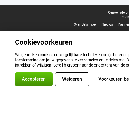
Juridische voettekst
Genoemde prij
*Gen
Over Belsimpel
Nieuws
Partne
Cookievoorkeuren
We gebruiken cookies en vergelijkbare technieken om je beter en pe
toestemming om jouw gegevens te verzamelen en te delen met 3 p
intrekken of wijzigen. Scroll hiervoor naar de onderkant van de p
Accepteren
Weigeren
Voorkeuren b