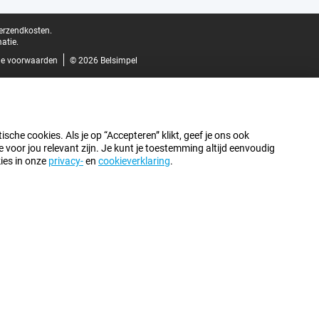
verzendkosten.
atie.
e voorwaarden
© 2026 Belsimpel
sche cookies. Als je op “Accepteren” klikt, geef je ons ook
oor jou relevant zijn. Je kunt je toestemming altijd eenvoudig
kies in onze
privacy-
en
cookieverklaring
.