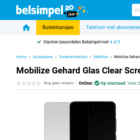
Buitenkansjes
Telefoon met abonneme
Klanten beoordelen Belsimpel met
4.4/5
Home
Accessoires
Screenprotectors
Mobilize
Mobilize Gehar
Mobilize Gehard Glas Clear Sc
Online:
Op voorraad:
Voor 2
0 sterren
Nog geen reviews