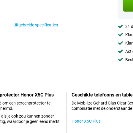
Uitgebreide specificaties
31 d
Klan
Klan
Acti
Best
nprotector Honor X5C Plus
Geschikte telefoons en table
ed om een screenprotector te
De Mobilize Gehard Glas Clear Scr
chermd.
combinatie met de onderstaande t
en als je ook zou kunnen zonder
Honor X5C Plus
tig, waardoor je geen eens merkt