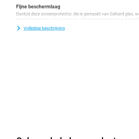
Fijne beschermlaag
Dankzij deze screenprotector, die is gemaakt van Gehard glas, 
beschermd tegen vuil en krassen. Dit glasplaatje breng je gema
aan je scherm.
Volledige beschrijving