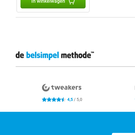
In winkelwagen
Externe winkelbeoordelingen
4,5
/ 5,0
4.5 sterren