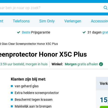
nt
Telefoons
Sim Only
Verlengen
Accessoir
Beste
Prijsgarantie
31 dagen
grat
d Glas Clear Screenprotector Honor X5C Plus
reenprotector Honor X5C Plus
3:59 uur besteld, morgen in huis
Winkel:
Morgen
gratis afhalen
Klanten zijn blij met:
Verk
van gehard glas
Extra heldere screenprotector
15
Beschermt tegen krassen
Makkelijk aan te brengen