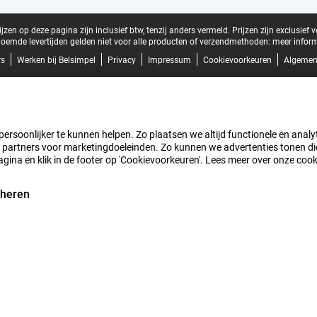
zen op deze pagina zijn inclusief btw, tenzij anders vermeld.
Prijzen zijn exclusief 
oemde levertijden gelden niet voor alle producten of verzendmethoden:
meer inform
rs
Werken bij Belsimpel
Privacy
Impressum
Cookievoorkeuren
Algemen
rsoonlijker te kunnen helpen. Zo plaatsen we altijd functionele en analyti
artners voor marketingdoeleinden. Zo kunnen we advertenties tonen die v
agina en klik in de footer op 'Cookievoorkeuren'. Lees meer over onze coo
eheren