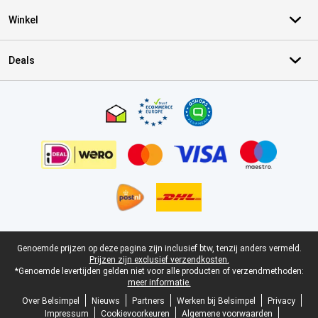
Winkel
Deals
Certificaten, betaalmethoden, bezorgingsdienst partners
Juridische voettekst
Genoemde prijzen op deze pagina zijn inclusief btw, tenzij anders vermeld.
Prijzen zijn exclusief verzendkosten.
*Genoemde levertijden gelden niet voor alle producten of verzendmethoden:
meer informatie.
Over Belsimpel
Nieuws
Partners
Werken bij Belsimpel
Privacy
Impressum
Cookievoorkeuren
Algemene voorwaarden