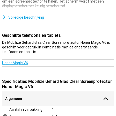
om een screenprotector te halen. Het scherm wordt met een
displaybeschermer keurig beschermd.
Zorg ervoor dat jij je scherm net zo duidelijk en helder kan aflezen
als je ook zou kunnen zonder screenprotector. Deze
Volledige beschrijving
screenprotector is dan ook 100% doorzichtig, waardoor je geen
eens merkt dat hij er zit.
Geschikte telefoons en tablets
Fijne beschermlaag
De Mobilize Gehard Glas Clear Screenprotector Honor Magic V6 is
Dankzij deze screenprotector, die is gemaakt van Gehard glas,
geschikt voor gebruik in combinatie met de onderstaande
wordt je Honor Magic V6 goed beschermd tegen vuil en krassen. Dit
telefoons en tablets.
glasplaatje breng je gemakkelijk aan en voorkomt schade aan je
scherm.
Honor Magic V6
Specificaties Mobilize Gehard Glas Clear Screenprotector
Honor Magic V6
Algemeen
Aantal in verpakking
1