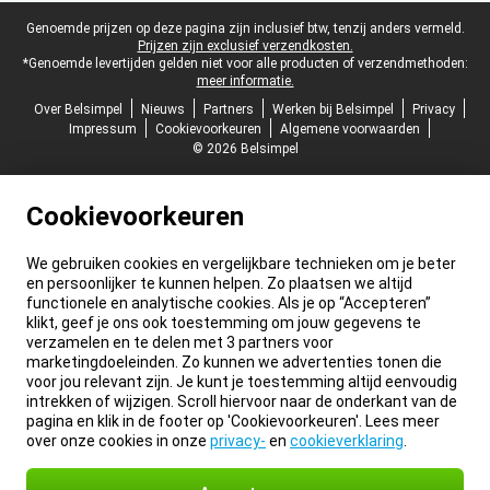
Juridische voettekst
Genoemde prijzen op deze pagina zijn inclusief btw, tenzij anders vermeld.
Prijzen zijn exclusief verzendkosten.
*Genoemde levertijden gelden niet voor alle producten of verzendmethoden:
meer informatie.
Over Belsimpel
Nieuws
Partners
Werken bij Belsimpel
Privacy
Impressum
Cookievoorkeuren
Algemene voorwaarden
© 2026 Belsimpel
Cookievoorkeuren
We gebruiken cookies en vergelijkbare technieken om je beter
en persoonlijker te kunnen helpen. Zo plaatsen we altijd
functionele en analytische cookies. Als je op “Accepteren”
klikt, geef je ons ook toestemming om jouw gegevens te
verzamelen en te delen met 3 partners voor
marketingdoeleinden. Zo kunnen we advertenties tonen die
voor jou relevant zijn. Je kunt je toestemming altijd eenvoudig
intrekken of wijzigen. Scroll hiervoor naar de onderkant van de
pagina en klik in de footer op 'Cookievoorkeuren'. Lees meer
over onze cookies in onze
privacy-
en
cookieverklaring
.