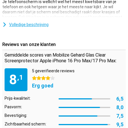
Je telefoonscherm is wellicht wel het meest kwetsbare van je
telefoon en ook hetgeen waar je het meeste naar kijkt. Je wil
daarom niet dat je scherm snel beschadigt raakt door krasjes of
barsten. Gelukkig kan je je scherm dan ook goed beschermen met
een screenprotector.
Volledige beschrijving
Dankzij deze screenprotector, die is gemaakt van gehard glas,
wordt je Apple iPhone 16 Pro Max/17 Pro Max goed beschermd
tegen vuil en krassen. Dit glasplaatje breng je gemakkelijk aan en
Reviews van onze klanten
voorkomt schade aan je scherm.
Gemiddelde scores van Mobilize Gehard Glas Clear
Beschermlaag die niet in de weg zit
Screenprotector Apple iPhone 16 Pro Max/17 Pro Max:
Zoek je bescherming voor het display van je Apple iPhone 16 Pro
Max/17 Pro Max? Dan is deze clear screenprotector een goede
5 geverifieerde reviews
8
optie. De beschermlaag zit niet in de weg en biedt bescherming
,1
4 sterren
tegen vuil, stof en scherpe voorwerpen. Zo voorkom je krassen in
het scherm.
Erg goed
6,5
Prijs-kwaliteit:
8,0
Pasvorm:
7,5
Bevestiging:
9,5
Zichtbaarheid scherm: