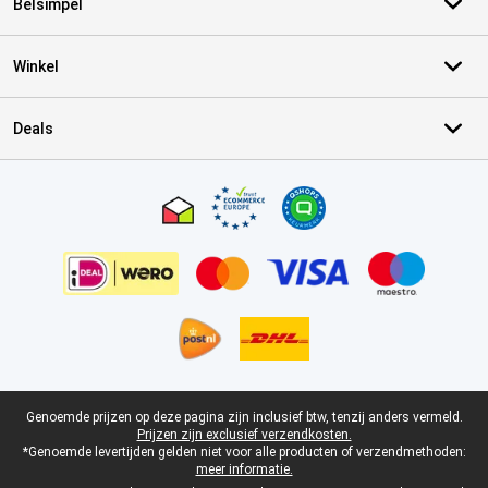
Belsimpel
Winkel
Deals
Certificaten, betaalmethoden, bezorgingsdienst partners
Juridische voettekst
Genoemde prijzen op deze pagina zijn inclusief btw, tenzij anders vermeld.
Prijzen zijn exclusief verzendkosten.
*Genoemde levertijden gelden niet voor alle producten of verzendmethoden:
meer informatie.