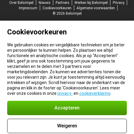
Over Belsimpel
Nieuws
Partners
Werken bij Belsimpel
Privacy
Impressum
Cookievoorkeuren
Algemene voorwaarden
© 2026 Belsimpel
Cookievoorkeuren
We gebruiken cookies en vergelijkbare technieken om je beter
en persoonlijker te kunnen helpen. Zo plaatsen we altijd
functionele en analytische cookies. Als je op “Accepteren”
klikt, geef je ons ook toestemming om jouw gegevens te
verzamelen en te delen met 3 partners voor
marketingdoeleinden. Zo kunnen we advertenties tonen die
voor jou relevant zijn. Je kunt je toestemming altijd eenvoudig
intrekken of wijzigen. Scroll hiervoor naar de onderkant van de
pagina en klik in de footer op 'Cookievoorkeuren'. Lees meer
over onze cookies in onze
privacy-
en
cookieverklaring
.
Accepteren
Weigeren