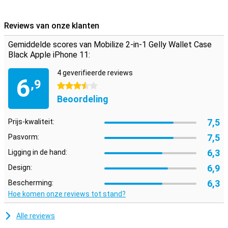
Ruimte voor pasjes en geld
Daarnaast is dit iPhone 11-hoesje niet alleen handig voor
Reviews van onze klanten
bescherming, maar kun je hem ook inzetten als portemonnee. Je
kunt namelijk enkele pasjes in de binnenflap kwijt. Daarnaast is er
Gemiddelde scores van Mobilize 2-in-1 Gelly Wallet Case
ook nog ruimte voor wat briefgeld en wordt de wallet case
Black Apple iPhone 11:
afgesloten met een magneet.
4 geverifieerde reviews
6
,9
3.5 sterren
Beoordeling
7,5
Prijs-kwaliteit:
7,5
Pasvorm:
6,3
Ligging in de hand:
6,9
Design:
6,3
Bescherming:
Hoe komen onze reviews tot stand?
Alle reviews