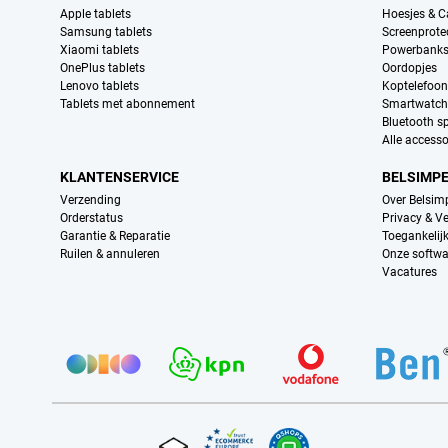
Apple tablets
Hoesjes & C
Samsung tablets
Screenprote
Xiaomi tablets
Powerbank
OnePlus tablets
Oordopjes
Lenovo tablets
Koptelefoo
Tablets met abonnement
Smartwatch
Bluetooth s
Alle accesso
KLANTENSERVICE
BELSIMP
Verzending
Over Belsim
Orderstatus
Privacy & Ve
Garantie & Reparatie
Toegankelij
Ruilen & annuleren
Onze softwa
Vacatures
Provider partners
Certificaten, betaalmethoden, bezorgingsdienst partners