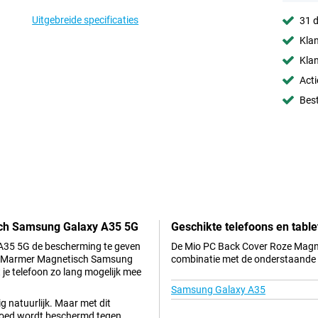
Uitgebreide specificaties
31 d
Klan
Klan
Acti
Best
sch Samsung Galaxy A35 5G
Geschikte telefoons en table
 A35 5G de bescherming te geven
De Mio PC Back Cover Roze Magne
Roze Marmer Magnetisch Samsung
combinatie met de onderstaande t
je telefoon zo lang mogelijk mee
Samsung Galaxy A35
ig natuurlijk. Maar met dit
 goed wordt beschermd tegen