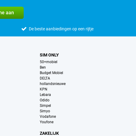
me aan
De beste aanbiedingen op een rijtje
SIM ONLY
50+mobiel
Ben
Budget Mobiel
DELTA
hollandsnieuwe
KPN
Lebara
Odido
Simpel
Simyo
Vodafone
Youfone
ZAKELIJK