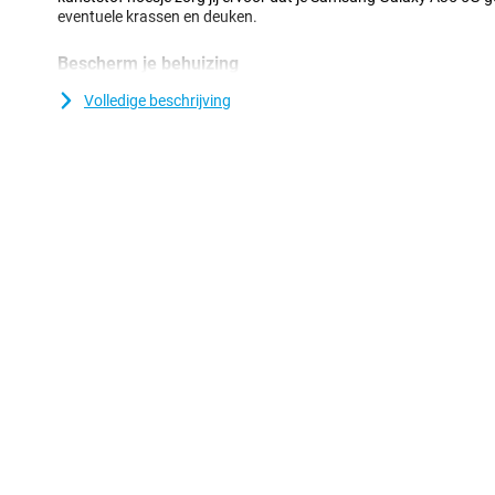
eventuele krassen en deuken.
Bescherm je behuizing
Veel meer toestellen zijn tegenwoordig vervaardigd van glas. Da
Volledige beschrijving
om je toestel te beschermen met een hoesje. Je wilt immers niet da
komt! Bescherm je Samsung Galaxy A35 5G eenvoudig door voor 
cover is gemaakt van polycarbonaat. Dat betekent dat de hoes ex
is voor kleine ongelukjes en valpartijen. Je hoeft je dus geen zor
telefoon een keer laat vallen, want dat kan de case gewoon heb
Compatibel met MagSafe-accessoires
Deze MIO PC Back cover Roze Marmer Magnetisch Samsung Gal
MagSafe, waardoor je eenvoudig gebruik kunt maken van alle M
magnetische autohouders en draadloze opladers. Hierdoor hoef 
De ingebouwde magneten zorgen voor een stevige verbinding en 
stuk gemakkelijker.