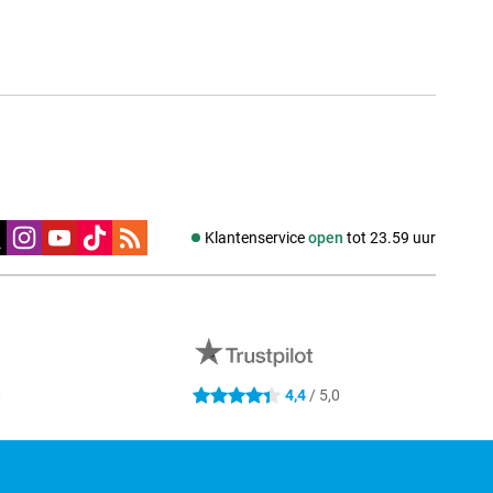
edia
Klantenservice
open
tot 23.59 uur
0
4,4
/ 5,0
4.4 sterren