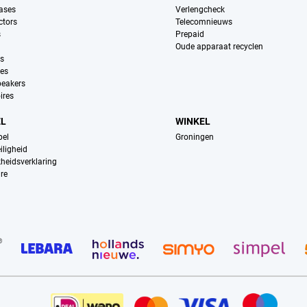
ases
Verlengcheck
ctors
Telecomnieuws
s
Prepaid
Oude apparaat recyclen
ns
es
peakers
ires
EL
WINKEL
pel
Groningen
iligheid
kheidsverklaring
re