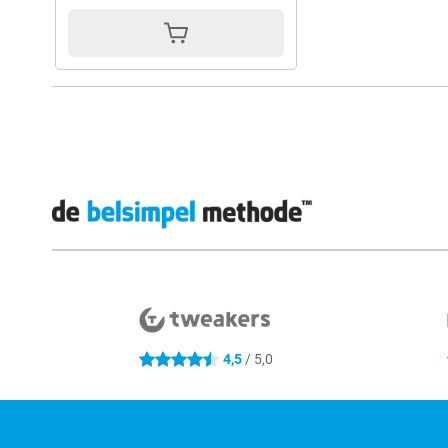
Externe winkelbeoordelingen
4,5
/ 5,0
4.5 sterren