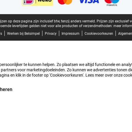
zen op deze pagina zijn inclusief btw, tenzij anders vermeld.
Prijzen zijn exclusief 
oemde levertijden gelden niet voor alle producten of verzendmethoden:
meer inform
rs
Werken bij Belsimpel
Privacy
Impressum
Cookievoorkeuren
Algemen
rsoonlijker te kunnen helpen. Zo plaatsen we altijd functionele en analyti
artners voor marketingdoeleinden. Zo kunnen we advertenties tonen die v
agina en klik in de footer op 'Cookievoorkeuren'. Lees meer over onze coo
eheren