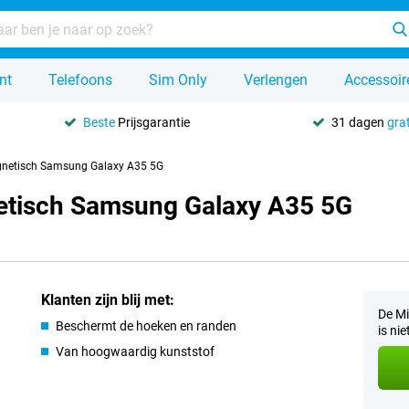
nt
Telefoons
Sim Only
Verlengen
Accessoir
Beste
Prijsgarantie
31 dagen
grat
gnetisch Samsung Galaxy A35 5G
etisch Samsung Galaxy A35 5G
Klanten zijn blij met:
De M
Beschermt de hoeken en randen
is ni
Van hoogwaardig kunststof