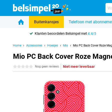
Buitenkansjes
Telefoon met abonneme
Klanten beoordelen Belsimpel met
4.4/5
Home
Accessoires
Hoesjes
Mio
Mio PC Back Cover Roze Ma
Mio PC Back Cover Roze Magn
Niet meer leverbaar
0 sterren
Nog geen reviews