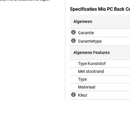
Specificaties Mio PC Back 
Algemeen
armee wordt het ook belangrijker
t er een barst in je telefoon
Garantie
deze backcover te kiezen. Deze
tra stevig is en goed voorbereid
Garantietype
gen meer te maken dat je je
ben!
Algemene Features
Type Kunststof
axy A35 5G is compatibel met
Met stootrand
agSafe-accessoires zoals
je geen kabels meer te gebruiken.
Type
maken je dagelijkse routine een
Materiaal
Kleur