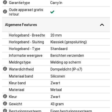
Garantietype
Carry In
betekent minder opladen en meer gemak. Perfect voor drukke
dagen vol school en spelen. De zwarte kleur geeft het horloge een
Oude apparaat gratis
stoere uitstraling en past bij elke outfit. Het lichte en compacte
retour
ontwerp zorgt voor extra draagcomfort. Zo draagt je kind het
horloge de hele dag zonder moeite. Een slimme en stijlvolle keuze
Algemene Features
voor elke jonge gebruiker.
Horlogeband - Breedte
20 mm
Horlogeband - Sluiting
Klassiek (gespsluiting)
Horlogeband - Type
Standaard
Informatie weergave
Berichten verzenden
Meldingstype
Melding op scherm
Waterdichtheid
Dompeldicht (IP-x7)
Materiaal band
Siliconen
Kleur band
Zwart
Materiaal
Metaal
Kleur
Zwart
Gewicht
43 gram
Besturingssysteem
Eigen besturingssysteem