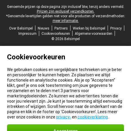
Juridische voettekst
Genoemde prijzen op deze pagina zijn inclusief btw, tenzij anders vermeld.
Prijzen zijn exclusief verzendkosten.
*Genoemde levertijden gelden niet voor alle producten of verzendmethoden:
meer informatie.
Over Belsimpel
Nieuws
Partners
Werken bij Belsimpel
Privacy
Impressum
Cookievoorkeuren
Algemene voorwaarden
© 2026 Belsimpel
Cookievoorkeuren
We gebruiken cookies en vergelijkbare technieken om je beter
en persoonlijker te kunnen helpen. Zo plaatsen we altijd
functionele en analytische cookies. Als je op “Accepteren”
klikt, geef je ons ook toestemming om jouw gegevens te
verzamelen en te delen met 3 partners voor
marketingdoeleinden. Zo kunnen we advertenties tonen die
voor jou relevant zijn. Je kunt je toestemming altijd eenvoudig
intrekken of wijzigen. Scroll hiervoor naar de onderkant van de
pagina en klik in de footer op 'Cookievoorkeuren'. Lees meer
over onze cookies in onze
privacy-
en
cookieverklaring
.