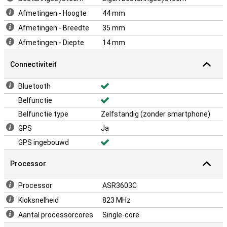
Afmetingen - Hoogte
44 mm
Afmetingen - Breedte
35 mm
Afmetingen - Diepte
14 mm
Connectiviteit
Bluetooth
Belfunctie
Belfunctie type
Zelfstandig (zonder smartphone)
GPS
Ja
GPS ingebouwd
Processor
Processor
ASR3603C
Kloksnelheid
823 MHz
Aantal processorcores
Single-core