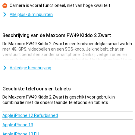
Camera is vooral functioneel, niet van hoge kwaliteit
Minpunt
Alle plus- & minpunten
Beschrijving van de Maxcom FW49 Kiddo 2 Zwart
De Maxcom FW49 Kiddo 2 Zwart is een kindvriendelijke smartwatch
met 4G, GPS, videobellen en een SOS-knop. Je kind belt, chat en
verstuurt berichten zonder smartphone. Dankzij veilige zones en
ouderlijk toezicht weet jij altijd waar je kind is. Het horloge heeft een
stevig, waterbestendig ontwerp en een batterij die tot 3 dagen
Volledige beschrijving
meegaat. Extra functies zoals een camera en stappenteller maken
het gebruik leuk. Zo combineer je veiligheid, bereikbaarheid en
plezier in één handige smartwatch.
Geschikte telefoons en tablets
Altijd verbonden en veilig
De Maxcom FW49 Kiddo 2 Zwart is geschikt voor gebruik in
Met de Maxcom Kiddo 2 smartwatch blijft je kind altijd bereikbaar.
combinatie met de onderstaande telefoons en tablets.
Dankzij de ingebouwde nanoSIM en 4G-verbinding belt en videobelt
je kind waar het ook is. Even een bericht sturen gaat snel en
Apple iPhone 12 Refurbished
eenvoudig. De GPS-tracking laat jou live zien waar je kind zich
bevindt. Via de app stel je veilige zones in en ontvang je meldingen.
Apple iPhone 13
In noodsituaties gebruikt je kind de SOS-knop om direct contact op
te nemen. Zo geef je je kind vrijheid, terwijl jij de controle behoudt.
Apple iPhone 13 EU