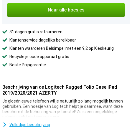
Naar alle hoesjes
31 dagen gratis retourneren
Klantenservice dagelijks bereikbaar
Klanten waarderen Belsimpel met een 9,2 op Kieskeurig
Recycle
je oude apparaat gratis
Beste Prijsgarantie
Beschrijving van de Logitech Rugged Folio Case iPad
2019/2020/2021 AZERTY
Je gloednieuwe telefoon wil je natuurlijk zo lang mogelijk kunnen
gebruiken. Een hoesje van Logitech helpt je daarmee, want deze
beschermt de behuizing van je toestel! Zo is een ongelukkige
valpartij echt niet meer zo erg.
Iedereen laat zijn telefoon wel een keer vallen, hartstikke onhandig
Volledige beschrijving
natuurlijk. Maar met dit kunststof hoesje zorg jij ervoor dat je Apple