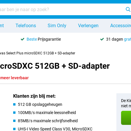
nt
Telefoons
Sim Only
Verlengen
Accessoir
Beste
Prijsgarantie
31 dagen
grat
vas Select Plus microSDXC 512GB + SD-adapter
microSDXC 512GB + SD-adapter
 meer leverbaar
Klanten zijn blij met:
De Ki
512 GB opslaggeheugen
niet 
100MB/s maximale leessnelheid
85MB/s maximale schrijfsnelheid
UHS-I Video Speed Class V30, MicroSDXC