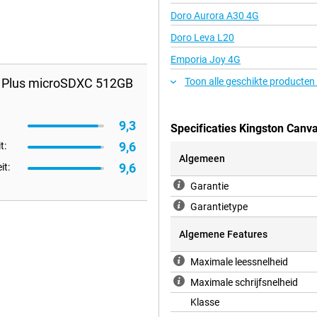
Doro Aurora A30 4G
Doro Leva L20
Emporia Joy 4G
t Plus microSDXC 512GB
Toon alle geschikte producten
9,3
Specificaties Kingston Can
9,6
t:
Algemeen
9,6
it:
Garantie
Garantietype
Algemene Features
Maximale leessnelheid
Maximale schrijfsnelheid
Klasse