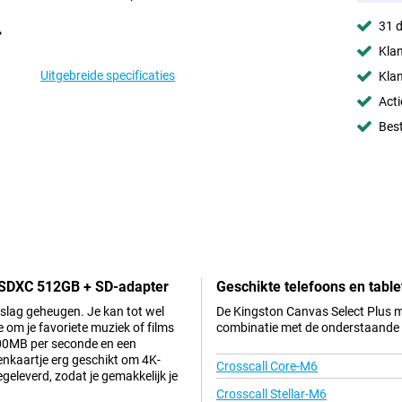
31 d
Klan
Uitgebreide specificaties
Klan
Acti
Best
roSDXC 512GB + SD-adapter
Geschikte telefoons en table
pslag geheugen. Je kan tot wel
De Kingston Canvas Select Plus m
 om je favoriete muziek of films
combinatie met de onderstaande t
100MB per seconde en een
enkaartje erg geschikt om 4K-
Crosscall Core-M6
geleverd, zodat je gemakkelijk je
Crosscall Stellar-M6