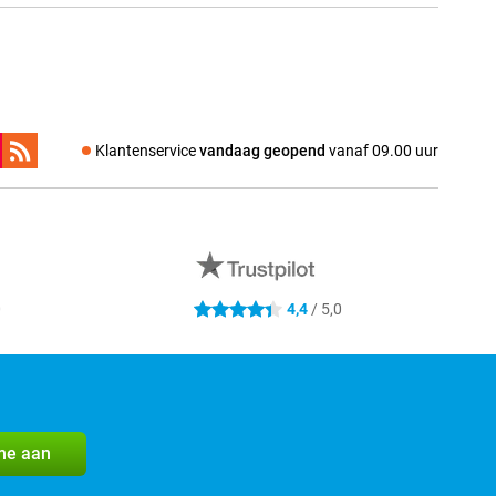
Klantenservice
vandaag geopend
vanaf 09.00 uur
0
4,4
/ 5,0
4.4 sterren
me aan