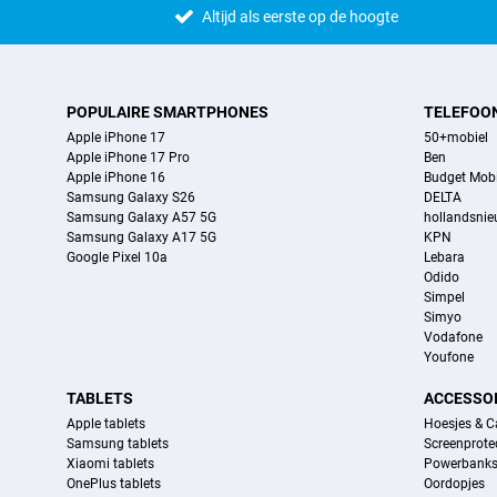
Altijd als eerste op de hoogte
POPULAIRE SMARTPHONES
TELEFOO
Apple iPhone 17
50+mobiel
Apple iPhone 17 Pro
Ben
Apple iPhone 16
Budget Mobi
Samsung Galaxy S26
DELTA
Samsung Galaxy A57 5G
hollandsni
Samsung Galaxy A17 5G
KPN
Google Pixel 10a
Lebara
Odido
Simpel
Simyo
Vodafone
Youfone
TABLETS
ACCESSO
Apple tablets
Hoesjes & C
Samsung tablets
Screenprote
Xiaomi tablets
Powerbank
OnePlus tablets
Oordopjes