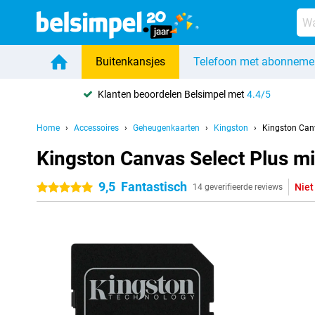
Buitenkansjes
Telefoon met abonneme
Klanten beoordelen Belsimpel met
4.4/5
Home
Accessoires
Geheugenkaarten
Kingston
Kingston Can
Kingston Canvas Select Plus 
9,5
Fantastisch
Niet
5 sterren
14 geverifieerde reviews