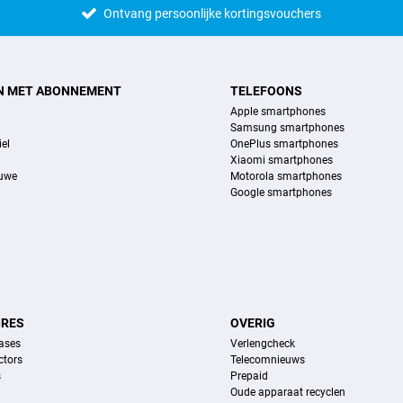
Ontvang persoonlijke kortingsvouchers
N MET ABONNEMENT
TELEFOONS
Apple smartphones
Samsung smartphones
el
OnePlus smartphones
Xiaomi smartphones
euwe
Motorola smartphones
Google smartphones
IRES
OVERIG
ases
Verlengcheck
ctors
Telecomnieuws
s
Prepaid
Oude apparaat recyclen