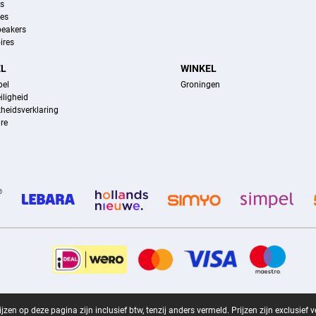
ns
es
peakers
ires
EL
WINKEL
pel
Groningen
iligheid
kheidsverklaring
re
zen op deze pagina zijn inclusief btw, tenzij anders vermeld.
Prijzen zijn exclusief 