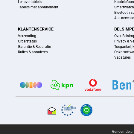
Lenovo tablets
Koptelefoo
Tablets met abonnement
Smartwatch
Bluetooth s
Alle accesso
KLANTENSERVICE
BELSIMP
Verzending
Over Belsim
Orderstatus
Privacy & Ve
Garantie & Reparatie
Toegankelij
Ruilen & annuleren
Onze softwa
Vacatures
Provider partners
Certificaten, betaalmethoden, bezorgingsdienst partners
Juridische voettekst
Genoemde prij