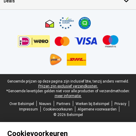
Deals
Certificaten, betaalmethoden, bezorgingsdienst partners
Juridische voettekst
Genoemde prijzen op deze pagina zijn inclusief btw, tenzij anders vermeld.
Prijzen zijn exclusief verzendkosten.
*Genoemde levertijden gelden niet voor alle producten of verzendmethoden:
meer informatie.
Over Belsimpel
Nieuws
Partners
Werken bij Belsimpel
Privacy
Impressum
Cookievoorkeuren
Algemene voorwaarden
© 2026 Belsimpel
Cookievoorkeuren