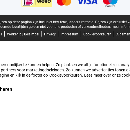
zen op deze pagina zijn inclusief btw, tenzij anders vermeld.
Prijzen zijn exclusief 
oemde levertijden gelden niet voor alle producten of verzendmethoden:
meer inform
rs
Werken bij Belsimpel
Privacy
Impressum
Cookievoorkeuren
Algemen
rsoonlijker te kunnen helpen. Zo plaatsen we altijd functionele en analyti
artners voor marketingdoeleinden. Zo kunnen we advertenties tonen die v
agina en klik in de footer op 'Cookievoorkeuren'. Lees meer over onze coo
eheren