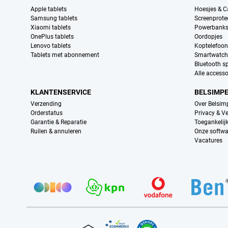
Apple tablets
Hoesjes & C
Samsung tablets
Screenprote
Xiaomi tablets
Powerbank
OnePlus tablets
Oordopjes
Lenovo tablets
Koptelefoo
Tablets met abonnement
Smartwatch
Bluetooth s
Alle accesso
KLANTENSERVICE
BELSIMP
Verzending
Over Belsim
Orderstatus
Privacy & Ve
Garantie & Reparatie
Toegankelij
Ruilen & annuleren
Onze softwa
Vacatures
Provider partners
Certificaten, betaalmethoden, bezorgingsdienst partners