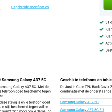
Uitgebreide specificaties
31 d
Klan
Klan
Acti
Best
rt Samsung Galaxy A37 5G
Geschikte telefoons en table
e Samsung Galaxy A37 5G. Met de
De Just in Case TPU Back Cover Z
e telefoon goed beschermd tegen
combinatie met de onderstaande t
ee.
Samsung Galaxy A37 5G
eze stevig is en je telefoon goed
n stijl beschermd tegen vuil en
Samsung Galaxy A37 5G EU
 en vormt zich mooi om je Samsung