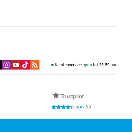
edia
Klantenservice
open
tot 23.59 uur
0
4,4
/ 5,0
4.4 sterren