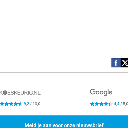
Social m
9,2
/ 10,0
4,4
/ 5,
4.6 sterren
4.4 sterren
Meld je aan voor onze nieuwsbrief