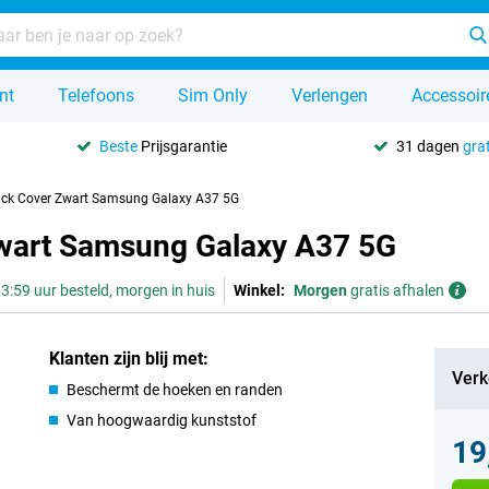
nt
Telefoons
Sim Only
Verlengen
Accessoir
Beste
Prijsgarantie
31 dagen
grat
ack Cover Zwart Samsung Galaxy A37 5G
Zwart Samsung Galaxy A37 5G
3:59 uur besteld, morgen in huis
Winkel:
Morgen
gratis afhalen
Klanten zijn blij met:
Verk
Beschermt de hoeken en randen
Van hoogwaardig kunststof
19