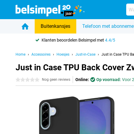
Buitenkansjes
Telefoon met abonneme
Klanten beoordelen Belsimpel met
4.4/5
Home
Accessoires
Hoesjes
Just-in-Case
Just in Case TPU B
Just in Case TPU Back Cover 
Online:
Op voorraad:
Voor 2
0 sterren
Nog geen reviews