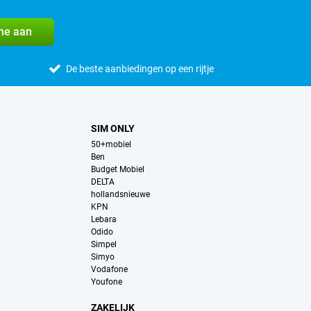
me aan
De beste aanbiedingen op een rijtje
SIM ONLY
50+mobiel
Ben
Budget Mobiel
DELTA
hollandsnieuwe
KPN
Lebara
Odido
Simpel
Simyo
Vodafone
Youfone
ZAKELIJK