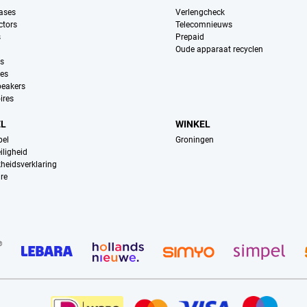
ases
Verlengcheck
ctors
Telecomnieuws
s
Prepaid
Oude apparaat recyclen
ns
es
peakers
ires
EL
WINKEL
pel
Groningen
iligheid
kheidsverklaring
re