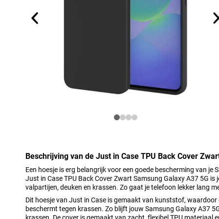
Beschrijving van de Just in Case TPU Back Cover Zwa
Een hoesje is erg belangrijk voor een goede bescherming van j
Just in Case TPU Back Cover Zwart Samsung Galaxy A37 5G is j
valpartijen, deuken en krassen. Zo gaat je telefoon lekker lang m
Dit hoesje van Just in Case is gemaakt van kunststof, waardoor d
beschermt tegen krassen. Zo blijft jouw Samsung Galaxy A37 5G i
krassen. De cover is gemaakt van zacht, flexibel TPU materiaal