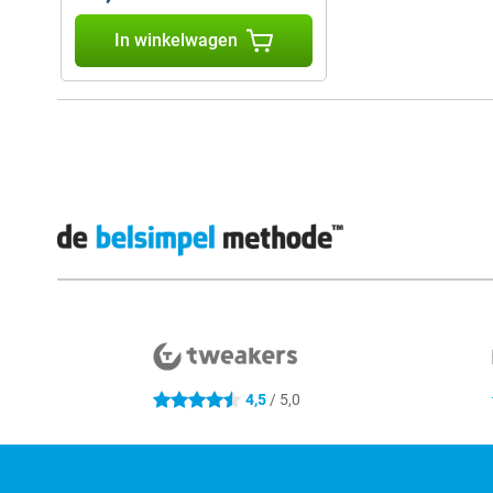
In winkelwagen
Externe winkelbeoordelingen
4,5
/ 5,0
4.5 sterren