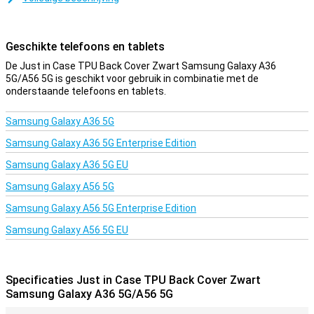
Dit hoesje van Just in Case is gemaakt van kunststof, waardoor
deze stevig is en je telefoon goed beschermt tegen krassen. Zo
blijft jouw Samsung Galaxy A36 5G/A56 5G in stijl beschermd tegen
Geschikte telefoons en tablets
vuil en krassen. De cover is gemaakt van zacht, flexibel TPU
materiaal en vormt zich mooi om je Samsung Galaxy A36 5G/A56
De Just in Case TPU Back Cover Zwart Samsung Galaxy A36
5G heen. Ook zijn er uitsparingen voor de camera, poorten en
5G/A56 5G is geschikt voor gebruik in combinatie met de
knoppen; zodat je alle functies gewoon kunt gebruiken. Deze back
onderstaande telefoons en tablets.
cover beschermt de achterkant en de zijkanten van je smartphone
tegen krassen, barsten en vuil.
Samsung Galaxy A36 5G
Samsung Galaxy A36 5G Enterprise Edition
Samsung Galaxy A36 5G EU
Samsung Galaxy A56 5G
Samsung Galaxy A56 5G Enterprise Edition
Samsung Galaxy A56 5G EU
Specificaties Just in Case TPU Back Cover Zwart
Samsung Galaxy A36 5G/A56 5G