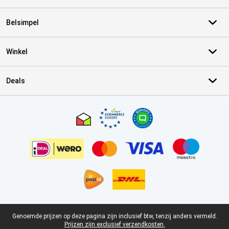
Belsimpel
Winkel
Deals
Certificaten, betaalmethoden, bezorgingsdienst partners
Juridische voettekst
Genoemde prijzen op deze pagina zijn inclusief btw, tenzij anders vermeld.
Prijzen zijn exclusief verzendkosten.