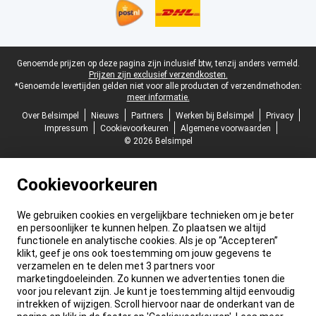
Juridische voettekst
Genoemde prijzen op deze pagina zijn inclusief btw, tenzij anders vermeld.
Prijzen zijn exclusief verzendkosten.
*Genoemde levertijden gelden niet voor alle producten of verzendmethoden:
meer informatie.
Over Belsimpel
Nieuws
Partners
Werken bij Belsimpel
Privacy
Impressum
Cookievoorkeuren
Algemene voorwaarden
© 2026 Belsimpel
Cookievoorkeuren
We gebruiken cookies en vergelijkbare technieken om je beter
en persoonlijker te kunnen helpen. Zo plaatsen we altijd
functionele en analytische cookies. Als je op “Accepteren”
klikt, geef je ons ook toestemming om jouw gegevens te
verzamelen en te delen met 3 partners voor
marketingdoeleinden. Zo kunnen we advertenties tonen die
voor jou relevant zijn. Je kunt je toestemming altijd eenvoudig
intrekken of wijzigen. Scroll hiervoor naar de onderkant van de