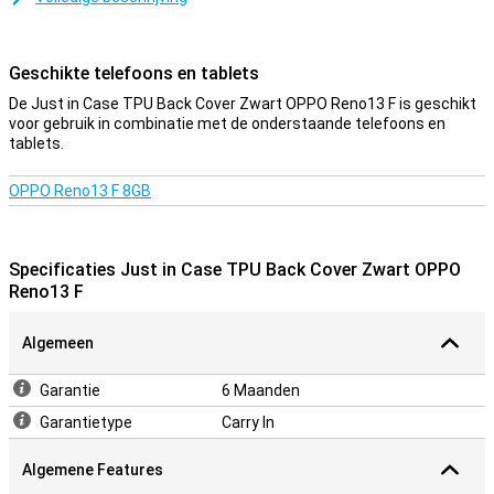
Een stevig hoesje voor een goede prijs
Doordat het hoesje van kunststof gemaakt is, biedt dit optimale
bescherming voor je toestel. Hier komt nog bij dat kunststof
Geschikte telefoons en tablets
hoesjes vaak niet zo duur zijn als andere hoesjes. Dit hoesje is een
backcover, wat inhoudt dat hij de achterkant en de zijkanten van je
De Just in Case TPU Back Cover Zwart OPPO Reno13 F is geschikt
telefoon beschermt tegen krassen, deuken en vuil. Als je de
voor gebruik in combinatie met de onderstaande telefoons en
voorkant wilt beschermen, maak dan gebruik van een
tablets.
screenprotector. Het hoesje is gemaakt van TPU. Dit is een
flexibele vorm van kunststof. Je plaatst hem dan gemakkelijk om je
OPPO Reno13 F 8GB
telefoon heen!
Specificaties Just in Case TPU Back Cover Zwart OPPO
Reno13 F
Algemeen
Garantie
6 Maanden
Garantietype
Carry In
Algemene Features