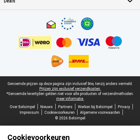
Deals
Certificaten, betaalmethoden, bezorgingsdienst partners
Juridische voettekst
Genoemde prijzen op deze pagina zijn inclusief btw, tenzij anders vermeld.
Prijzen zijn exclusief verzendkosten.
*Genoemde levertijden gelden niet voor alle producten of verzendmethoden:
meer informatie.
Over Belsimpel
Nieuws
Partners
Werken bij Belsimpel
Privacy
Impressum
Cookievoorkeuren
Algemene voorwaarden
© 2026 Belsimpel
Cookievoorkeuren