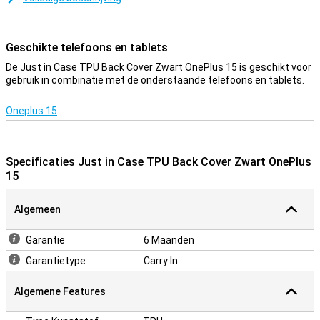
Als jij functionaliteit belangrijker vindt dan looks bij je
telefoonhoesje, dan is deze cover een goede optie. De zijkanten
van je toestel zijn namelijk nóg beter beschermd dankzij de stevige
Geschikte telefoons en tablets
stootrand!
De Just in Case TPU Back Cover Zwart OnePlus 15 is geschikt voor
Een stevig hoesje voor een goede prijs
gebruik in combinatie met de onderstaande telefoons en tablets.
Doordat het hoesje van kunststof gemaakt is, biedt dit optimale
bescherming voor je toestel. Hier komt nog bij dat kunststof
Oneplus 15
hoesjes vaak niet zo duur zijn als andere hoesjes.
Specificaties Just in Case TPU Back Cover Zwart OnePlus
15
Algemeen
Garantie
6 Maanden
Garantietype
Carry In
Algemene Features