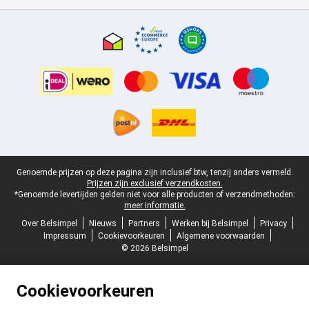
Certificaten, betaalmethoden, bezorgingsdienst partners
Juridische voettekst
Genoemde prijzen op deze pagina zijn inclusief btw, tenzij anders vermeld.
Prijzen zijn exclusief verzendkosten.
*Genoemde levertijden gelden niet voor alle producten of verzendmethoden:
meer informatie.
Over Belsimpel
Nieuws
Partners
Werken bij Belsimpel
Privacy
Impressum
Cookievoorkeuren
Algemene voorwaarden
© 2026 Belsimpel
Cookievoorkeuren