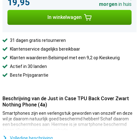
19,95
morgen
in huis
In winkelwagen
31 dagen gratis retourneren
Klantenservice dagelijks bereikbaar
Klanten waarderen Belsimpel met een 9,2 op Kieskeurig
Actief in 30 landen
Beste Prijsgarantie
Beschrijving van de Just in Case TPU Back Cover Zwart
Nothing Phone (4a)
Smartphones zijn een verlengstuk geworden van onszelf en deze
wil je daarom natuurlijk goed beschermd hebben! Schaf daarom
een beschermhoes aan. Hiermee is je smartphone beschermd
tegen allerlei vormen van schade.
Ben jij op zoek naar een case die niet opvalt, maar gewoon doet wat
Volledige beschrijving