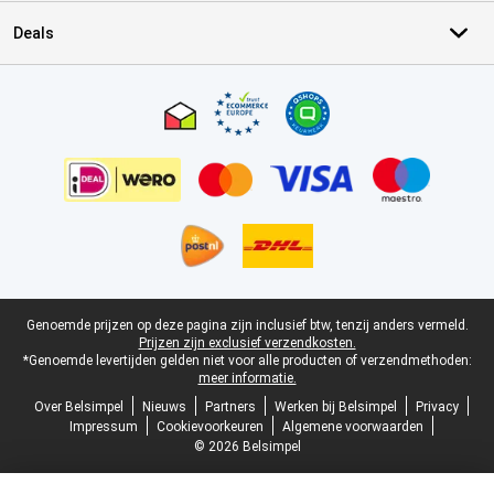
Deals
Certificaten, betaalmethoden, bezorgingsdienst partners
Juridische voettekst
Genoemde prijzen op deze pagina zijn inclusief btw, tenzij anders vermeld.
Prijzen zijn exclusief verzendkosten.
*Genoemde levertijden gelden niet voor alle producten of verzendmethoden:
meer informatie.
Over Belsimpel
Nieuws
Partners
Werken bij Belsimpel
Privacy
Impressum
Cookievoorkeuren
Algemene voorwaarden
© 2026 Belsimpel