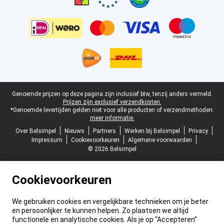
Juridische voettekst
Genoemde prijzen op deze pagina zijn inclusief btw, tenzij anders vermeld.
Prijzen zijn exclusief verzendkosten.
*Genoemde levertijden gelden niet voor alle producten of verzendmethoden:
meer informatie.
Over Belsimpel
Nieuws
Partners
Werken bij Belsimpel
Privacy
Impressum
Cookievoorkeuren
Algemene voorwaarden
© 2026 Belsimpel
Cookievoorkeuren
We gebruiken cookies en vergelijkbare technieken om je beter
en persoonlijker te kunnen helpen. Zo plaatsen we altijd
functionele en analytische cookies. Als je op “Accepteren”