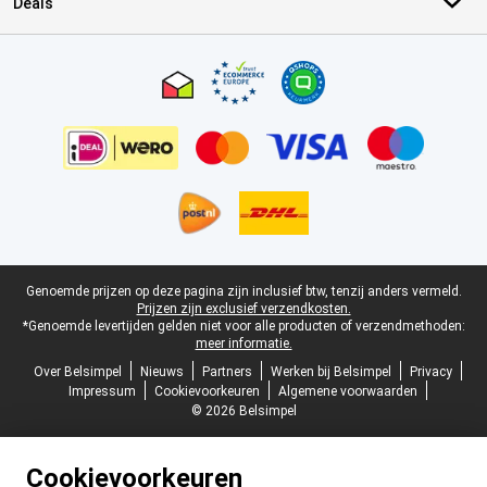
Deals
Certificaten, betaalmethoden, bezorgingsdienst partners
Juridische voettekst
Genoemde prijzen op deze pagina zijn inclusief btw, tenzij anders vermeld.
Prijzen zijn exclusief verzendkosten.
*Genoemde levertijden gelden niet voor alle producten of verzendmethoden:
meer informatie.
Over Belsimpel
Nieuws
Partners
Werken bij Belsimpel
Privacy
Impressum
Cookievoorkeuren
Algemene voorwaarden
© 2026 Belsimpel
Cookievoorkeuren