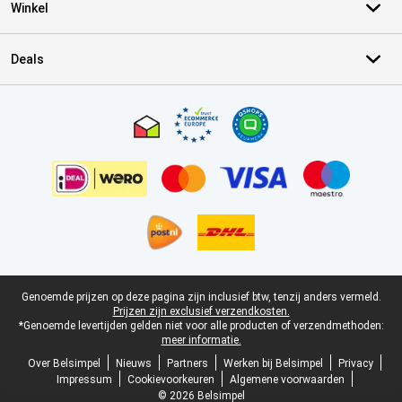
Winkel
Deals
Certificaten, betaalmethoden, bezorgingsdienst partners
Juridische voettekst
Genoemde prijzen op deze pagina zijn inclusief btw, tenzij anders vermeld.
Prijzen zijn exclusief verzendkosten.
*Genoemde levertijden gelden niet voor alle producten of verzendmethoden:
meer informatie.
Over Belsimpel
Nieuws
Partners
Werken bij Belsimpel
Privacy
Impressum
Cookievoorkeuren
Algemene voorwaarden
© 2026 Belsimpel