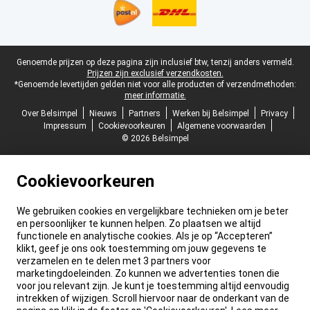
Juridische voettekst
Genoemde prijzen op deze pagina zijn inclusief btw, tenzij anders vermeld.
Prijzen zijn exclusief verzendkosten.
*Genoemde levertijden gelden niet voor alle producten of verzendmethoden:
meer informatie.
Over Belsimpel
Nieuws
Partners
Werken bij Belsimpel
Privacy
Impressum
Cookievoorkeuren
Algemene voorwaarden
© 2026 Belsimpel
Cookievoorkeuren
We gebruiken cookies en vergelijkbare technieken om je beter
en persoonlijker te kunnen helpen. Zo plaatsen we altijd
functionele en analytische cookies. Als je op “Accepteren”
klikt, geef je ons ook toestemming om jouw gegevens te
verzamelen en te delen met 3 partners voor
marketingdoeleinden. Zo kunnen we advertenties tonen die
voor jou relevant zijn. Je kunt je toestemming altijd eenvoudig
intrekken of wijzigen. Scroll hiervoor naar de onderkant van de