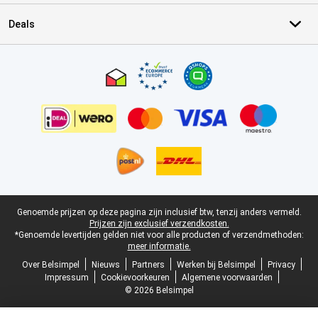
Deals
Certificaten, betaalmethoden, bezorgingsdienst partners
Juridische voettekst
Genoemde prijzen op deze pagina zijn inclusief btw, tenzij anders vermeld.
Prijzen zijn exclusief verzendkosten.
*Genoemde levertijden gelden niet voor alle producten of verzendmethoden:
meer informatie.
Over Belsimpel
Nieuws
Partners
Werken bij Belsimpel
Privacy
Impressum
Cookievoorkeuren
Algemene voorwaarden
© 2026 Belsimpel