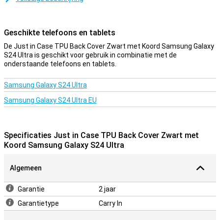
Dit hoesje van Just in Case is gemaakt van kunststof, waardoor
deze stevig is en je telefoon goed beschermt tegen krassen. Zo
blijft jouw Samsung Galaxy S24 Ultra in stijl beschermd tegen vuil
Geschikte telefoons en tablets
en krassen. De cover is gemaakt van zacht, flexibel TPU materiaal
en vormt zich mooi om je Samsung Galaxy S24 Ultra heen. Ook zijn
De Just in Case TPU Back Cover Zwart met Koord Samsung Galaxy
er uitsparingen voor de camera, poorten en knoppen; zodat je alle
S24 Ultra is geschikt voor gebruik in combinatie met de
functies gewoon kunt gebruiken. Deze Back cover beschermt de
onderstaande telefoons en tablets.
achterkant en de zijkanten van je smartphone tegen krassen,
barsten en vuil.
Samsung Galaxy S24 Ultra
Handig koord
Samsung Galaxy S24 Ultra EU
Aan het hoesje zit ook een koord bevestigd, hierdoor kun jij je
telefoon gewoon om je pols of nek heen hangen. Wel zo handig!
Specificaties Just in Case TPU Back Cover Zwart met
Koord Samsung Galaxy S24 Ultra
Algemeen
Garantie
2 jaar
Garantietype
Carry In