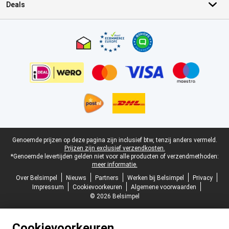
Deals
Certificaten, betaalmethoden, bezorgingsdienst partners
Juridische voettekst
Genoemde prijzen op deze pagina zijn inclusief btw, tenzij anders vermeld.
Prijzen zijn exclusief verzendkosten.
*Genoemde levertijden gelden niet voor alle producten of verzendmethoden:
meer informatie.
Over Belsimpel
Nieuws
Partners
Werken bij Belsimpel
Privacy
Impressum
Cookievoorkeuren
Algemene voorwaarden
© 2026 Belsimpel
Cookievoorkeuren