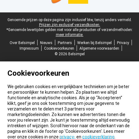
Juridische voettekst
Genoemde prijzen op deze pagina zijn inclusief btw, tenzij anders vermeld.
Prijzen zijn exclusief verzendkosten.
*Genoemde levertijden gelden niet voor alle producten of verzendmethoden:
meer informatie.
Over Belsimpel
Nieuws
Partners
Werken bij Belsimpel
Privacy
Impressum
Cookievoorkeuren
Algemene voorwaarden
© 2026 Belsimpel
Cookievoorkeuren
We gebruiken cookies en vergelijkbare technieken om je beter
en persoonlijker te kunnen helpen. Zo plaatsen we altijd
functionele en analytische cookies. Als je op “Accepteren”
klikt, geef je ons ook toestemming om jouw gegevens te
verzamelen en te delen met 3 partners voor
marketingdoeleinden. Zo kunnen we advertenties tonen die
voor jou relevant zijn. Je kunt je toestemming altijd eenvoudig
intrekken of wijzigen. Scroll hiervoor naar de onderkant van de
pagina en klik in de footer op 'Cookievoorkeuren'. Lees meer
over onze cookies in onze
privacy-
en
cookieverklaring
.