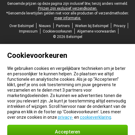
Juridische voettekst
Genoemde prijzen op deze pagina zijn inclusief btw, tenzij anders vermeld.
Prijzen zijn exclusief verzendkosten.
*Genoemde levertijden gelden niet voor alle producten of verzendmethoden:
meer informatie.
Over Belsimpel
Nieuws
Partners
Werken bij Belsimpel
Privacy
Impressum
Cookievoorkeuren
Algemene voorwaarden
© 2026 Belsimpel
Cookievoorkeuren
We gebruiken cookies en vergelijkbare technieken om je beter
en persoonlijker te kunnen helpen. Zo plaatsen we altijd
functionele en analytische cookies. Als je op “Accepteren”
klikt, geef je ons ook toestemming om jouw gegevens te
verzamelen en te delen met 3 partners voor
marketingdoeleinden. Zo kunnen we advertenties tonen die
voor jou relevant zijn. Je kunt je toestemming altijd eenvoudig
intrekken of wijzigen. Scroll hiervoor naar de onderkant van de
pagina en klik in de footer op 'Cookievoorkeuren'. Lees meer
over onze cookies in onze
privacy-
en
cookieverklaring
.
Accepteren