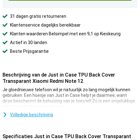
31 dagen gratis retourneren
Klantenservice dagelijks bereikbaar
Klanten waarderen Belsimpel met een 9,1 op Kieskeurig
Actief in 30 landen
Beste Prijsgarantie
Beschrijving van de Just in Case TPU Back Cover
Transparant Xiaomi Redmi Note 12
Je gloednieuwe telefoon wil je natuurlijk zo lang mogelijk kunnen
gebruiken. Een hoesje van Just in Case helpt je daarmee, want
deze beschermt de behuizing van je toestel! Zo is een ongelukkige
valpartij echt niet meer zo erg.
Dit hoesje is gemaakt van transparant materiaal. Zo zie je je
Volledige beschrijving
telefoon er gewoon doorheen! Dit is ideaal wanneer je verknocht
bent aan het mooie ontwerp van je smartphone en deze niet wilt
verstoppen onder een lelijke case. Dit hoesje is gemaakt van zacht,
Specificaties Just in Case TPU Back Cover Transparant
flexibel TPU. De pasvorm is speciaal gemaakt voor jouw Xiaomi