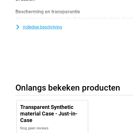
Bescherming en transparantie
Bescherming en transparantie, dit hoesje biedt het allebei. Deze
meest voorkomende schade. Vallen, stoten en krassen. Door dat d
Volledige beschrijving
steeds genieten van het design van je telefoon. Met deze cover b
achterkant van je telefoon. Dankzij uitsparingen kun je de poor
problemen blijven gebruiken. Deze hoes valt alleen om de achterk
beschermen gebruik je een screenprotector. Deze hoes is gemaakt 
vorm van kunststof en zorgt voor goede bescherming van je sm
schade, zoals krassen, wat kleiner en houd je je telefoon langer 
Onlangs bekeken producten
Transparent Synthetic
material Case - Just-in-
Case
Nog geen reviews