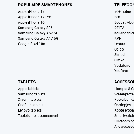
POPULAIRE SMARTPHONES
TELEFOO
Apple iPhone 17
50+mobiel
Apple iPhone 17 Pro
Ben
Apple iPhone 16
Budget Mobi
Samsung Galaxy S26
DELTA
Samsung Galaxy A57 5G
hollandsni
Samsung Galaxy A17 5G
KPN
Google Pixel 10a
Lebara
Odido
Simpel
Simyo
Vodafone
Youfone
TABLETS
ACCESSO
Apple tablets
Hoesjes & C
Samsung tablets
Screenprote
Xiaomi tablets
Powerbank
OnePlus tablets
Oordopjes
Lenovo tablets
Koptelefoo
Tablets met abonnement
Smartwatch
Bluetooth s
Alle accesso