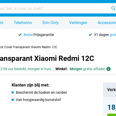
nt
Telefoons
Sim Only
Verlengen
Accessoir
Beste
Prijsgarantie
31 dagen
grat
ack Cover Transparant Xiaomi Redmi 12C
ransparant Xiaomi Redmi 12C
3:59 uur besteld, morgen in huis
Winkel:
Morgen
gratis afhalen
Klanten zijn blij met:
Verk
Beschermt de hoeken en randen
Van hoogwaardig kunststof
18