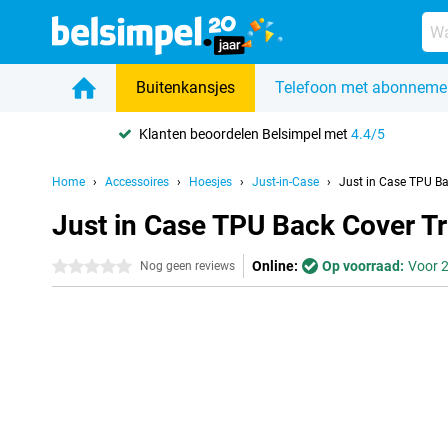
Buitenkansjes
Telefoon met abonneme
Klanten beoordelen Belsimpel met
4.4/5
Home
Accessoires
Hoesjes
Just-in-Case
Just in Case TPU B
Just in Case TPU Back Cover T
Online:
Op voorraad:
Voor 2
0 sterren
Nog geen reviews