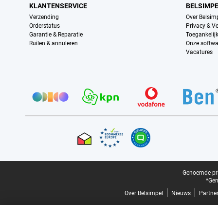
KLANTENSERVICE
BELSIMP
Verzending
Over Belsim
Orderstatus
Privacy & Ve
Garantie & Reparatie
Toegankelij
Ruilen & annuleren
Onze softwa
Vacatures
Provider partners
Certificaten, betaalmethoden, bezorgingsdienst partners
Juridische voettekst
Genoemde prij
*Gen
Over Belsimpel
Nieuws
Partne