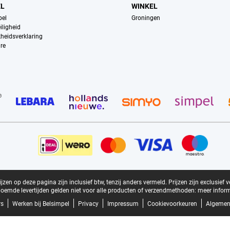
EL
WINKEL
pel
Groningen
iligheid
kheidsverklaring
re
zen op deze pagina zijn inclusief btw, tenzij anders vermeld.
Prijzen zijn exclusief 
oemde levertijden gelden niet voor alle producten of verzendmethoden:
meer inform
rs
Werken bij Belsimpel
Privacy
Impressum
Cookievoorkeuren
Algemen