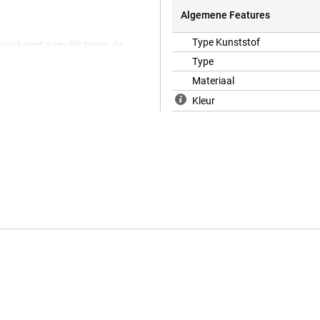
Algemene Features
Type Kunststof
 beschermt namelijk tegen de
e case doorzichtig is, kan je nog
Type
escherm je de zijkanten en
Materiaal
ten, knoppen en camera’s zonder
ant, dus om het display te
Kleur
van TPU. Dit is een flexibele
artphone. Zo wordt de kans op
mooi.