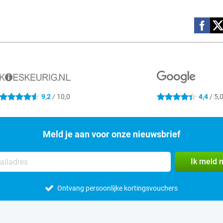
Social m
9,2
/ 10,0
4,4
/ 5,
4.6 sterren
4.4 sterren
Meld je aan voor onze nieuwsbrief
Ik meld 
Ontvang persoonlijke kortingsvouchers