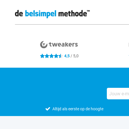
Externe winkelbeoordelingen
4,5
/ 5,0
4.5 sterren
Altijd als eerste op de hoogte