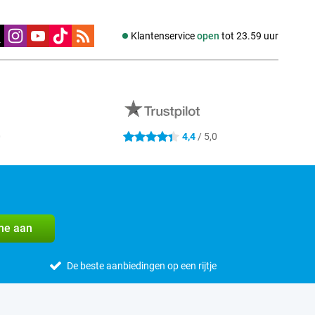
edia
Klantenservice
open
tot 23.59 uur
0
4,4
/ 5,0
4.4 sterren
me aan
De beste aanbiedingen op een rijtje