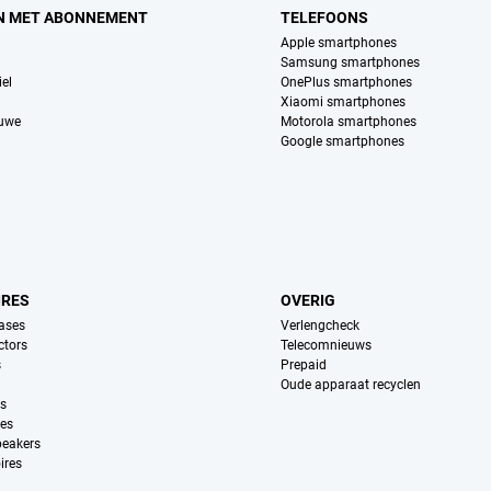
N MET ABONNEMENT
TELEFOONS
Apple smartphones
Samsung smartphones
el
OnePlus smartphones
Xiaomi smartphones
euwe
Motorola smartphones
Google smartphones
IRES
OVERIG
ases
Verlengcheck
ctors
Telecomnieuws
s
Prepaid
Oude apparaat recyclen
ns
es
peakers
ires